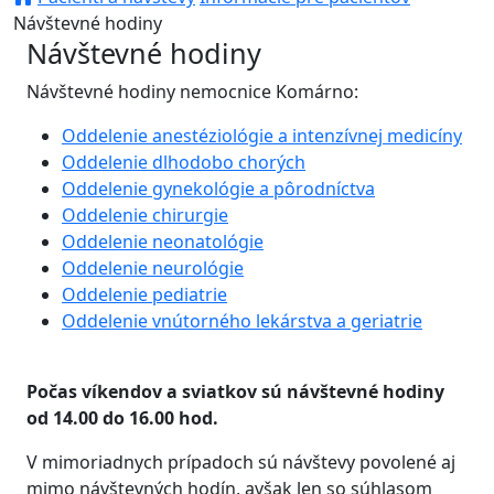
Návštevné hodiny
Návštevné hodiny
Návštevné hodiny nemocnice Komárno:
Oddelenie anestéziológie a intenzívnej medicíny
Oddelenie dlhodobo chorých
Oddelenie gynekológie a pôrodníctva
Oddelenie chirurgie
Oddelenie neonatológie
Oddelenie neurológie
Oddelenie pediatrie
Oddelenie vnútorného lekárstva a geriatrie
a
geriatrie
Počas víkendov a sviatkov sú návštevné hodiny
od 14.00 do 16.00 hod.
V mimoriadnych prípadoch sú návštevy povolené aj
mimo návštevných hodín, avšak len so súhlasom