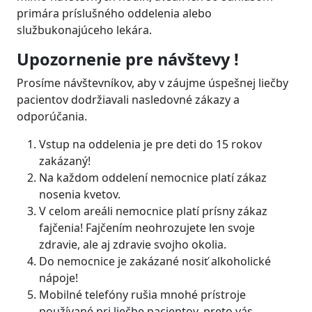
primára príslušného oddelenia alebo
službukonajúceho lekára.
Upozornenie pre návštevy !
Prosíme návštevníkov, aby v záujme úspešnej liečby
pacientov dodržiavali nasledovné zákazy a
odporúčania.
Vstup na oddelenia je pre deti do 15 rokov
zakázaný!
Na každom oddelení nemocnice platí zákaz
nosenia kvetov.
V celom areáli nemocnice platí prísny zákaz
fajčenia! Fajčením neohrozujete len svoje
zdravie, ale aj zdravie svojho okolia.
Do nemocnice je zakázané nosiť alkoholické
nápoje!
Mobilné telefóny rušia mnohé prístroje
používané pri liečbe pacientov, preto vás