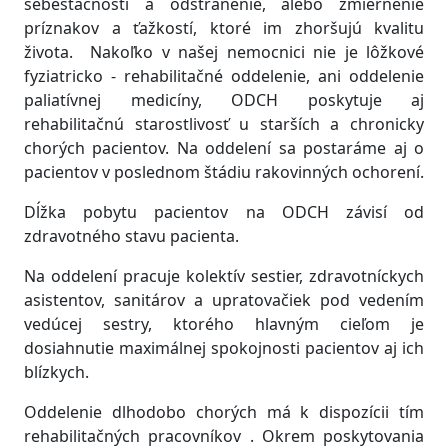
sebestačnosti a odstránenie, alebo zmiernenie
príznakov a ťažkostí, ktoré im zhoršujú kvalitu
života. Nakoľko v našej nemocnici nie je lôžkové
fyziatricko - rehabilitačné oddelenie, ani oddelenie
paliatívnej medicíny, ODCH poskytuje aj
rehabilitačnú starostlivosť u starších a chronicky
chorých pacientov. Na oddelení sa postaráme aj o
pacientov v poslednom štádiu rakovinných ochorení.
Dĺžka pobytu pacientov na ODCH závisí od
zdravotného stavu pacienta.
Na oddelení pracuje kolektív sestier, zdravotníckych
asistentov, sanitárov a upratovačiek pod vedením
vedúcej sestry, ktorého hlavným cieľom je
dosiahnutie maximálnej spokojnosti pacientov aj ich
blízkych.
Oddelenie dlhodobo chorých má k dispozícii tím
rehabilitačných pracovníkov . Okrem poskytovania