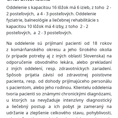
Oddelenie s kapacitou 16 lôžok má 6 izieb, z toho 2 -
2 posteľových, a 4 - 3 posteľových. Oddelenie
fyziatrie, balneológie a liečebnej rehabilitácie s
kapacitou 10 lôžok má 4 izby, z toho 2 - 2
posteľových, a 2 - 3 posteľových.
Na oddelenie sú prijímaní pacienti od 18 rokov
z komárňanského okresu a jeho širokého okolia
(v prípade potreby aj z iných oblastí Slovenska) na
odporučenie obvodného lekára, alebo prekladaní
z iných oddelení, resp. zdravotníckych zariadení.
Spôsob prijatia závisí od zdravotnej poisťovne
pacienta, resp. od dohody prijímajúceho personálu
s pacientom, alebo jeho rodinou. Klientelu oddelenia
tvoria pacienti so známymi chronickými diagnózami,
u ktorých sa nevyžaduje intenzívny diagnostický
a liečebný postup a ich pobyt je zameraný na
udržanie a zlepšenie celkového stavu, pohyblivosti,