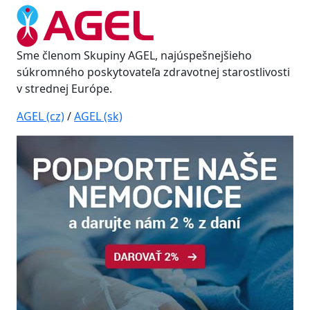
Sme členom Skupiny AGEL, najúspešnejšieho
súkromného poskytovateľa zdravotnej starostlivosti
v strednej Európe.
AGEL (cz)
/
AGEL (sk)