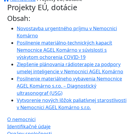
Projekty EÚ, dotácie
Obsah:
Novostavba urgentného príjmu v Nemocnici
Komárno
Posilnenie materiálno-technických kapacít
Nemocnice AGEL Komárno v súvislosti s
výskytom ochorenia COVID-19
Zlepšenie plánovania rádioterapie za podpory
umelej inteligencie v Nemocnici AGEL Komárno
Posilnenie materiálneho vybavenia Nemocnice
AGEL Komárno s.r.o. – Diagnostický
ultrasonograf (USG)
Vytvorenie nových lôžok paliatívnej starostlivosti
v Nemocnici AGEL Komárno s.r.o.
O nemocnici
Identifikačné údaje
Orgány spoločnosti