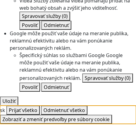
Videá
Služby zdieľania videa pomáhajú pridať na
web bohatý obsah a zvýšiť jeho viditeľnosť.
Spravovať služby
(0)
Povoliť
Odmietnuť
Google môže použiť vaše údaje na meranie publika,
reklamnú efektivitu alebo na vám ponúkanie
personalizovaných reklám.
Špecifický súhlas so službami Google
Google
môže použiť vaše údaje na meranie publika,
reklamnú efektivitu alebo na vám ponúkanie
personalizovaných reklám.
Spravovať služby
(0)
Povoliť
Odmietnuť
Uložiť
sk
Prijať všetko
Odmietnuť všetko
Zobraziť a zmeniť predvoľby pre súbory cookie