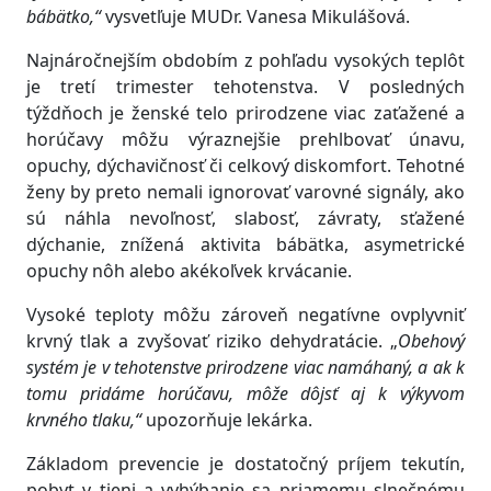
bábätko,“
vysvetľuje MUDr. Vanesa Mikulášová.
Najnáročnejším obdobím z pohľadu vysokých teplôt
je tretí trimester tehotenstva. V posledných
týždňoch je ženské telo prirodzene viac zaťažené a
horúčavy môžu výraznejšie prehlbovať únavu,
opuchy, dýchavičnosť či celkový diskomfort. Tehotné
ženy by preto nemali ignorovať varovné signály, ako
sú náhla nevoľnosť, slabosť, závraty, sťažené
dýchanie, znížená aktivita bábätka, asymetrické
opuchy nôh alebo akékoľvek krvácanie.
Vysoké teploty môžu zároveň negatívne ovplyvniť
krvný tlak a zvyšovať riziko dehydratácie. „
Obehový
systém je v tehotenstve prirodzene viac namáhaný, a ak k
tomu pridáme horúčavu, môže dôjsť aj k výkyvom
krvného tlaku,“
upozorňuje lekárka.
Základom prevencie je dostatočný príjem tekutín,
pobyt v tieni a vyhýbanie sa priamemu slnečnému