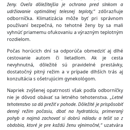
ženy. Oveľa dôležitejšia je ochrana pred slnkom a
udržiavanie optimálnej telesnej teploty,“
zdôrazňuje
odborníčka. Klimatizácia môže byť pri správnom
používaní bezpečná, no tehotné ženy by sa mali
vyhnúť priamemu ofukovaniu a výrazným teplotným
rozdielom.
Počas horúcich dní sa odporúča obmedziť aj dlhé
cestovanie autom či lietadlom. Ak je cesta
nevyhnutná, dôležité sú pravidelné prestávky,
dostatočný pitný režim a v prípade dlhších trás aj
konzultácia s ošetrujúcim gynekológom.
Napriek zvýšenej opatrnosti však podľa odborníčky
nie je dôvod obávať sa letného tehotenstva.
„Letné
tehotenstvo sa dá prežiť v pohode. Dôležité je prispôsobiť
denný režim počasiu, dbať na hydratáciu, primeraný
pohyb a najmä zachovať si dobrú náladu a tešiť sa z
obdobia, ktoré je pre každú ženu výnimočné,“
uzatvára