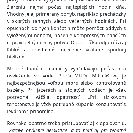
žiareniu najmä počas najteplejších hodín dňa.
Vhodný je aj primeraný pohyb, napríklad prechádzky
v skorých ranných alebo večerných hodinách. Pri
opuchoch dolných končatín môže pomôcť oddych s
vyloženými nohami, nosenie kompresných pančúch
či pravidelný mierny pohyb. Odborníčka odporúča aj
ľahké a priedušné oblečenie vrátane spodnej
bielizne.
Mnohé budúce mamičky vyhľadávajú počas leta
osvieženie vo vode. Podľa MUDr. Mikulášovej je
najbezpečnejšou voľbou more alebo kontrolované
bazény. Pri jazerách a stojatých vodách je však
potrebná väčšia opatrnosť. „Pri rizikovom
tehotenstve je vždy potrebné kúpanie konzultovať s
lekárom,“ pripomína.
Rovnako opatrne treba pristupovať aj k opaľovaniu.
„Zdravé opálenie neexistuje, a to platí aj pre tehotné