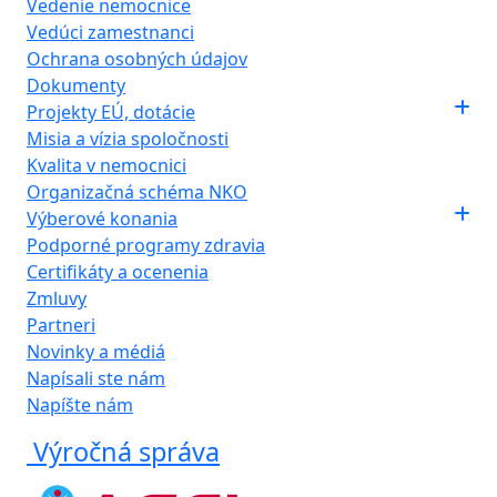
Vedenie nemocnice
Vedúci zamestnanci
Ochrana osobných údajov
Dokumenty
Projekty EÚ, dotácie
Misia a vízia spoločnosti
Kvalita v nemocnici
Organizačná schéma NKO
Výberové konania
Podporné programy zdravia
Certifikáty a ocenenia
Zmluvy
Partneri
Novinky a médiá
Napísali ste nám
Napíšte nám
Výročná správa