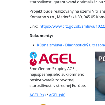
starostlivosti garantovaná optimalizáciou 
Projekt bude realizovaný na území Nitrian
Komárno s.r.o., Mederčská 39, 945 05 Ko
Link:
https://www.crz.gov.sk/zmluva/1022
Dokumenty:
Kúpna zmluva - Diagnostický ultrason
Sme členom Skupiny AGEL,
najúspešnejšieho súkromného
poskytovateľa zdravotnej
starostlivosti v strednej Európe.
AGEL (cz)
/
AGEL (sk)