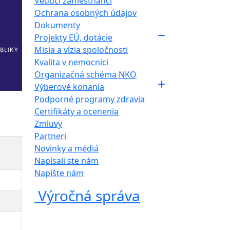
Vedúci zamestnanci
Ochrana osobných údajov
Dokumenty
Projekty EÚ, dotácie
Misia a vízia spoločnosti
Kvalita v nemocnici
Organizačná schéma NKO
Výberové konania
Podporné programy zdravia
Certifikáty a ocenenia
Zmluvy
Partneri
Novinky a médiá
Napísali ste nám
Napíšte nám
Výročná správa