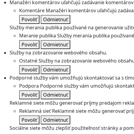
Manažéri komentárov uľahčujú zadávanie komentárov 
Komentáre
Manažéri komentárov uľahčujú zadávan
Povoliť
Odmietnuť
Služby merania publika používané na generovanie užitoč
Meranie publika
Služby merania publika používané 
Povoliť
Odmietnuť
Služby na zobrazovanie webového obsahu.
Ostatné
Služby na zobrazovanie webového obsahu
Povoliť
Odmietnuť
Podporné služby vám umožňujú skontaktovať sa s tímo
Podpora
Podporné služby vám umožňujú skontakto
Povoliť
Odmietnuť
Reklamné siete môžu generovať príjmy predajom rekl
Reklamná sieť
Reklamné siete môžu generovať prí
Povoliť
Odmietnuť
Sociálne siete môžu zlepšiť použiteľnosť stránky a pom