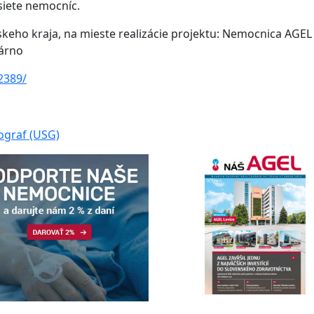
siete nemocníc.
skeho kraja, na mieste realizácie projektu: Nemocnica AGEL
márno
2389/
ograf (USG)