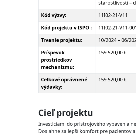
starostlivosti –
Kód výzvy:
11I02-21-V11
Kód projektu v ISPO :
11I02-21-V11-00
Trvanie projektu:
10/2024 – 06/20
Príspevok
159 520,00 €
prostriedkov
mechanizmu:
Celkové oprávnené
159 520,00 €
výdavky:
Cieľ projektu
Investíciami do prístrojového vybavenia nem
Dosiahne sa lepší komfort pre pacientov a