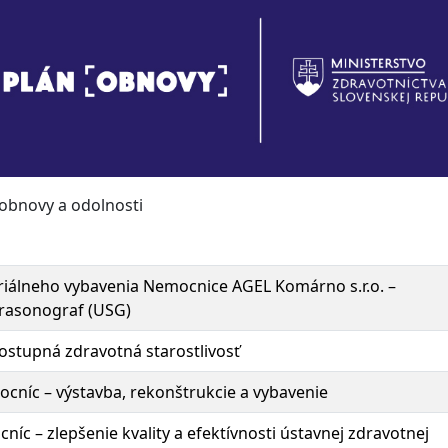
 obnovy a odolnosti
riálneho vybavenia Nemocnice AGEL Komárno s.r.o. –
trasonograf (USG)
stupná zdravotná starostlivosť
ocníc – výstavba, rekonštrukcie a vybavenie
níc – zlepšenie kvality a efektívnosti ústavnej zdravotnej