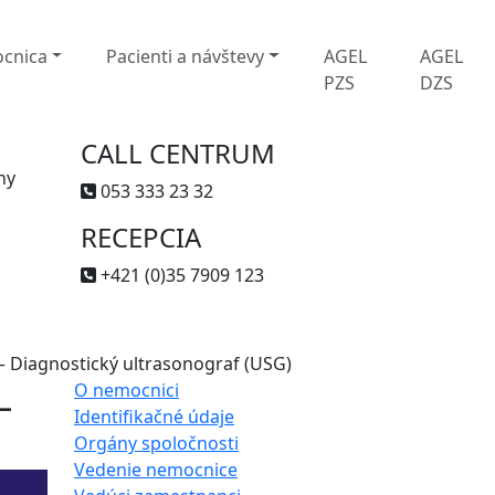
cnica
Pacienti a návštevy
AGEL
AGEL
PZS
DZS
CALL CENTRUM
ny
053 333 23 32
RECEPCIA
+421 (0)35 7909 123
– Diagnostický ultrasonograf (USG)
L
O nemocnici
Identifikačné údaje
Orgány spoločnosti
Vedenie nemocnice