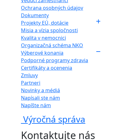
Vedúci zamestnanci
Ochrana osobných údajov
Dokumenty
Projekty EÚ, dotácie
Misia a vízia spoločnosti
Kvalita v nemocnici
Organizačná schéma NKO
Výberové konania
Podporné programy zdravia
Certifikáty a ocenenia
Zmluvy
Partneri
Novinky a médiá
Napísali ste nám
Napíšte nám
Výročná správa
Kontaktujte nás