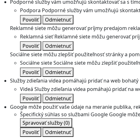
Podporné služby vám umožňujú skontaktovať sa s tímo
Podpora
Podporné služby vám umožňujú skontakto
Povoliť
Odmietnuť
Reklamné siete môžu generovať príjmy predajom rekl
Reklamná sieť
Reklamné siete môžu generovať prí
Povoliť
Odmietnuť
Sociálne siete môžu zlepšiť použiteľnosť stránky a pom
Sociálne siete
Sociálne siete môžu zlepšiť použite
Povoliť
Odmietnuť
Služby zdieľania videa pomáhajú pridať na web bohatý o
Videá
Služby zdieľania videa pomáhajú pridať na we
Povoliť
Odmietnuť
Google môže použiť vaše údaje na meranie publika, re
Špecifický súhlas so službami Google
Google môže 
Spravovať služby
(0)
Povoliť
Odmietnuť