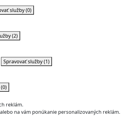
ovať služby
(0)
lužby
(2)
Spravovať služby
(1)
y
(0)
ch reklám.
u alebo na vám ponúkanie personalizovaných reklám.