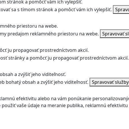
m stránok a pomôcť vám ich vylepšiť.
vať sa s tímom stránok a pomôcť vám ich vylepšiť.
Sprav
amného priestoru na webe.
jmy predajom reklamného priestoru na webe.
Spravovať s
ôcť ju propagovať prostredníctvom akcií.
ľnosť stránky a pomôcť ju propagovať prostredníctvom akcií.
bsah a zvýšiť jeho viditeľnosť.
b bohatý obsah a zvýšiť jeho viditeľnosť.
Spravovať služb
klamnú efektivitu alebo na vám ponúkanie personalizovaný
použiť vaše údaje na meranie publika, reklamnú efektivit