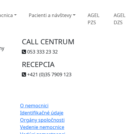
cnica
Pacienti a návštevy
AGEL
AGEL
PZS
DZS
CALL CENTRUM
ny
053 333 23 32
RECEPCIA
+421 (0)35 7909 123
O nemocnici
Identifikačné údaje
Orgány spoločnosti
Vedenie nemocnice