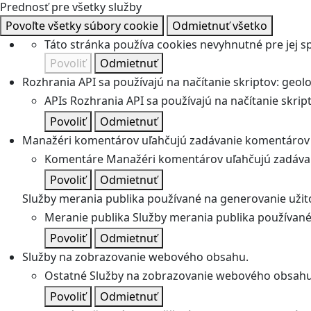
Prednosť pre všetky služby
Povoľte všetky súbory cookie
Odmietnuť všetko
Táto stránka používa cookies nevyhnutné pre jej 
Povoliť
Odmietnuť
Rozhrania API sa používajú na načítanie skriptov: geolok
APIs
Rozhrania API sa používajú na načítanie skripto
Povoliť
Odmietnuť
Manažéri komentárov uľahčujú zadávanie komentárov 
Komentáre
Manažéri komentárov uľahčujú zadávan
Povoliť
Odmietnuť
Služby merania publika používané na generovanie užitoč
Meranie publika
Služby merania publika používané 
Povoliť
Odmietnuť
Služby na zobrazovanie webového obsahu.
Ostatné
Služby na zobrazovanie webového obsahu
Povoliť
Odmietnuť