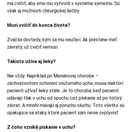
má cvičiť, aby sme mu vytvorili v systéme symetriu. Sú
však aj možnosti chirurgickej liečby.
Musí cvičiť do konca života?
Zväčša dovtedy, kým sa mu neuľaví. Ak prestane mať
závraty, už cvičiť nemusí.
Takisto užíva aj lieky?
Nie vždy. Napríklad pri Meniérovej chorobe –
záchvatovitom ochorení vnútorného ucha, musia niektorí
pacienti užívať lieky stále. Je to choroba, keď pacienti
udávajú tlak v uchu od opuchu cez pískanie až po točivý
závrat. A mnohí mávajú aj poruchu sluchu. Toto všetko sú
opakujúce sa ataky, ktoré pacient sám nevie ovplyvniť.
Z čoho vzniká pískanie v uchu?