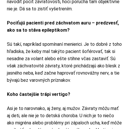
navodiť pocit závratovosti, hoci porucha tam objektívne
nie je. Dá sa to zistiť vyšetrením.
Pociťujú pacienti pred záchvatom auru – predzvesť,
ako sa to stáva epileptikom?
Sú takí, napríklad spomínaní menierici. Je to dobré z toho
hľadiska, že keby mal takýto pacient šoférovať, tak si
nesadne za volant alebo ešte stihne včas zastaviť. Sú
však záchvatovité závraty, ktoré prichádzajú ako blesk z
jasného neba, keď začne haprovať rovnovážny nerv, a tie
bývajú bez varovných príznakov.
Koho častejšie trápi vertigo?
Asi je to narovnako, aj ženy, aj mužov. Závraty môžu mať
aj deti, ale nie je to detská choroba. U nich je to niečo
ako migréna alebo problémy pri zápaloch ucha, keď môže