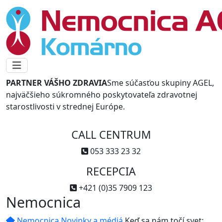
PARTNER VÁŠHO ZDRAVIA
Sme súčasťou skupiny AGEL,
najväčšieho súkromného poskytovateľa zdravotnej
starostlivosti v strednej Európe.
CALL CENTRUM
053 333 23 32
RECEPCIA
+421 (0)35 7909 123
Nemocnica
Nemocnica
Novinky a médiá
Keď sa nám točí svet: