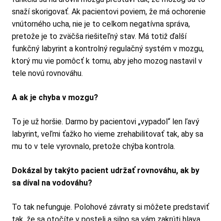
snaží skorigovať. Ak pacientovi poviem, že má ochorenie
vnútorného ucha, nie je to celkom negatívna správa,
pretože je to zväčša riešiteľný stav. Má totiž ďalší
funkčný labyrint a kontrolný regulačný systém v mozgu,
ktorý mu vie pomôcť k tomu, aby jeho mozog nastavil v
tele novú rovnováhu.
A ak je chyba v mozgu?
To je už horšie. Darmo by pacientovi „vypadol“ len ľavý
labyrint, veľmi ťažko ho vieme zrehabilitovať tak, aby sa
mu to v tele vyrovnalo, pretože chýba kontrola.
Dokázal by takýto pacient udržať rovnováhu, ak by
sa díval na vodováhu?
To tak nefunguje. Polohové závraty si môžete predstaviť
tak, že sa otočíte v posteli a silno sa vám zakrúti hlava,