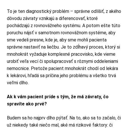
To je ten diagnostický problém – správne odlíšiť, z akého
dôvodu závraty vznikajú a diferencovať, ktoré
pochádzajú z rovnovážneho systému. A potom ešte túto
poruchu nájsť v samotnom rovnovážnom systéme, aby
sme vedeli presne, kde je, aby sme mohli pacienta
správne nastaviť na liečbu. Je to zdĺhavý proces, ktorý si
mnohokrát vyžaduje komplexné pracovisko, kde vieme
urobiť veľa vecí či spolupracovať s rôznymi oddeleniami
nemocnice. Pretože pacient mnohokrát chodí od lekára
k lekárovi, hľadá sa príčina jeho problému a všetko trvá
veľmi dlho.
Ak k vám pacient príde s tým, že má závraty, čo
spravíte ako prvé?
Budem sa ho najprv dlho pýtať. Na to, ako sa to začalo, či
už niekedy také niečo mal, aké má rizikové faktory: či