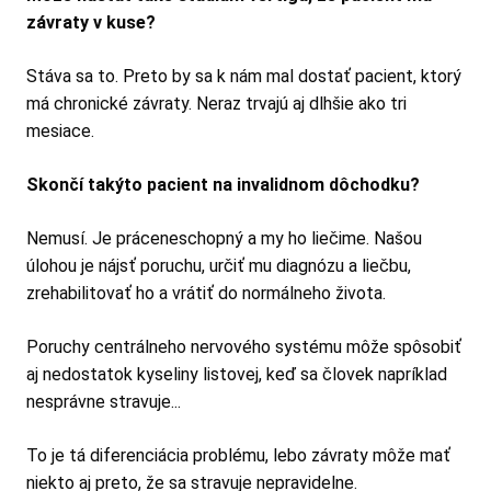
závraty v kuse?
Stáva sa to. Preto by sa k nám mal dostať pacient, ktorý
má chronické závraty. Neraz trvajú aj dlhšie ako tri
mesiace.
Skončí takýto pacient na invalidnom dôchodku?
Nemusí. Je práceneschopný a my ho liečime. Našou
úlohou je nájsť poruchu, určiť mu diagnózu a liečbu,
zrehabilitovať ho a vrátiť do normálneho života.
Poruchy centrálneho nervového systému môže spôsobiť
aj nedostatok kyseliny listovej, keď sa človek napríklad
nesprávne stravuje...
To je tá diferenciácia problému, lebo závraty môže mať
niekto aj preto, že sa stravuje nepravidelne.