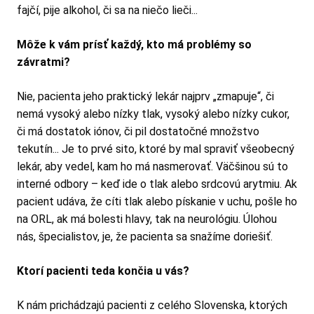
fajčí, pije alkohol, či sa na niečo lieči...
Môže k vám prísť každý, kto má problémy so
závratmi?
Nie,
pacienta jeho praktický lekár najprv „zmapuje“, či
nemá vysoký alebo nízky tlak, vysoký alebo nízky cukor,
či má dostatok iónov, či pil dostatočné množstvo
tekutín... Je to prvé sito, ktoré by mal spraviť všeobecný
lekár, aby vedel, kam ho má nasmerovať. Väčšinou sú to
interné odbory – keď ide o tlak alebo srdcovú arytmiu. Ak
pacient udáva, že cíti tlak alebo pískanie v uchu, pošle ho
na ORL, ak má bolesti hlavy, tak na neurológiu. Úlohou
nás, špecialistov, je, že pacienta sa snažíme doriešiť.
Ktorí pacienti teda končia u vás?
K nám prichádzajú pacienti z celého Slovenska, ktorých