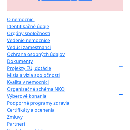
O nemocnici
Identifikačné údaje
Orgány spoločnosti
Vedenie nemocnice
Vedúci zamestnanci
Ochrana osobných údajov
Dokumenty
Projekty EÚ, dotácie
Misia a vízia spoločnosti
Kvalita v nemocnici
Organizačná schéma NKO
Výberové konania
Podporné programy zdravia
Certifikáty a ocenenia
Zmluvy
Partneri