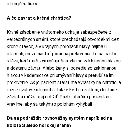
utlmujúce lieky.
A čo závrat a krčná chrbtica?
Krvné zásobenie vnútorného ucha je zabezpečené z
vertebrálnych artérií, ktoré prechádzajú otvorčekmi cez
krčné stavce, a v krajných polohách hlavy, najmä u
starších, môže nastať porucha prekrvenia. To sa často
stáva, keď muži vymieňajú žiarovku so zaklonenou hlavou
a dostanú závrat. Alebo ženy si posedia so zaklonenou
hlavou v kaderníctve pri umývaní hlavy a preruší sa im
prekrvenie. Ak je pacient starší, má výrastky na chrbtici a
rôzne svalové stuhnutia, takže keď sa zakloní, dostane
závrat a môže si aj ublížiť. Preto starším pacientom
vravíme, aby sa takýmto polohám vyhýbali.
Dá sa podráždiť rovnovážny systém napríklad na
kolotoči alebo horskej dráhe?