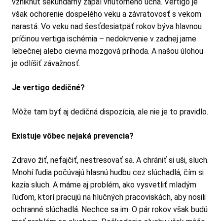
vzniknúť sekundárny zápal vnútorného ucha. Vertigo je
však ochorenie dospelého veku a závratovosť s vekom
narastá. Vo veku nad šesťdesiatpäť rokov býva hlavnou
príčinou vertiga ischémia – nedokrvenie v zadnej jame
lebečnej alebo cievna mozgová príhoda. A našou úlohou
je odlíšiť závažnosť.
Je vertigo dedičné?
Môže tam byť aj dedičná dispozícia, ale nie je to pravidlo.
Existuje vôbec nejaká prevencia?
Zdravo žiť, nefajčiť, nestresovať sa. A chrániť si uši, sluch.
Mnohí ľudia počúvajú hlasnú hudbu cez slúchadlá, čím si
kazia sluch. A máme aj problém, ako vysvetliť mladým
ľuďom, ktorí pracujú na hlučných pracoviskách, aby nosili
ochranné slúchadlá. Nechce sa im. O pár rokov však budú