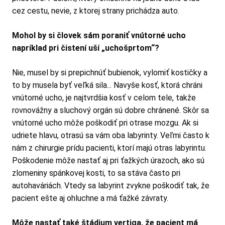
cez cestu, nevie, z ktorej strany prichádza auto.
Mohol by si človek sám poraniť vnútorné ucho
napríklad pri čistení uší „uchošprtom“?
Nie, musel by si prepichnúť bubienok, vylomiť kostičky a
to by musela byť veľká sila... Navyše kosť, ktorá chráni
vnútorné ucho, je najtvrdšia kosť v celom tele, takže
rovnovážny a sluchový orgán sú dobre chránené. Skôr sa
vnútorné ucho môže poškodiť pri otrase mozgu. Ak si
udriete hlavu, otrasú sa vám oba labyrinty. Veľmi často k
nám z chirurgie prídu pacienti, ktorí majú otras labyrintu.
Poškodenie môže nastať aj pri ťažkých úrazoch, ako sú
zlomeniny spánkovej kosti, to sa stáva často pri
autohaváriách. Vtedy sa labyrint zvykne poškodiť tak, že
pacient ešte aj ohluchne a má ťažké závraty.
Môže nastať také štádium vertiga, že pacient má