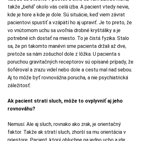
takže „behá“ okolo vás celá izba. A pacient vtedy nevie,
kde je hore a kde je dole. Sú situácie, keď viem závrat
pacientovi spustiť a vzápätí ho aj upraviť. Je to preto, že
vo vnútornom uchu sa uvoľnia drobné kryštáliky a je
potrebné ich dostať na miesto. To je čistá fyzika. Stalo
sa, že pri takomto manévri sme pacienta držali až dve,
pretože sa nám zošuchol dole z lôžka. U pacienta s
poruchou gravitačných receptorov sú opísané prípady, že
šoféroval a zrazu videl nebo dole a cestu mal nad sebou.
Aj to môže byť rovnovážna porucha, a nie psychiatrická
záležitosť.
Ak pacient stratí sluch, môže to ovplyvniť aj jeho
rovnováhu?
Nemusí. Ale aj sluch, rovnako ako zrak, je orientačný
faktor. Takže ak stratí sluch, zhorší sa mu orientácia v
priestore. Pacient, ktorý ohluchne na jedno ucho a ide