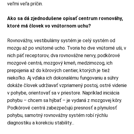
veľmi veľa príčin.
Ako sa dá zjednodušene opísať centrum rovnováhy,
ktoré má človek vo vnútornom uchu?
Rovnovážny, vestibulárny systém je celý systém od
mozgu až po vnútorné ucho. Tvoria ho dve vnútorné uši, v
nich päť receptorov, dva rovnovážne nervy, podkôrové
mozgové centrá, mozgový kmeň, medzimozog, ich
prepojenia až do kôrových centier, ktorých je tiež
niekoľko. Aj vďaka ich dokonalému fungovaniu a súhry
dokáže človek udržiavať vzpriamený postoj, ostré videnie
v pohybe, orientovať sa v priestore. Napríklad iniciácia
pohybu – chcem sa hýbať – je vydaná z mozgovej kôry.
Podkôrové centrá zabezpečujú presnosť a plynulosť
pohybu, samotný rovnovážny systém robí rýchlu
diagnostiku a korekciu stability...