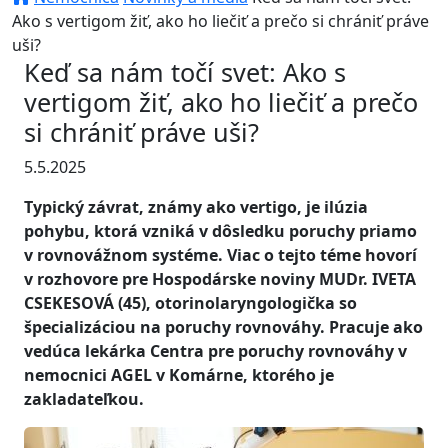
Ako s vertigom žiť, ako ho liečiť a prečo si chrániť práve
uši?
Keď sa nám točí svet: Ako s
vertigom žiť, ako ho liečiť a prečo
si chrániť práve uši?
5.5.2025
Typický závrat, známy ako vertigo, je ilúzia
pohybu, ktorá vzniká v dôsledku poruchy priamo
v rovnovážnom systéme. Viac o tejto téme hovorí
v rozhovore pre Hospodárske noviny MUDr. IVETA
CSEKESOVÁ (45), otorinolaryngologička so
špecializáciou na poruchy rovnováhy. Pracuje ako
vedúca lekárka Centra pre poruchy rovnováhy v
nemocnici AGEL v Komárne, ktorého je
zakladateľkou.