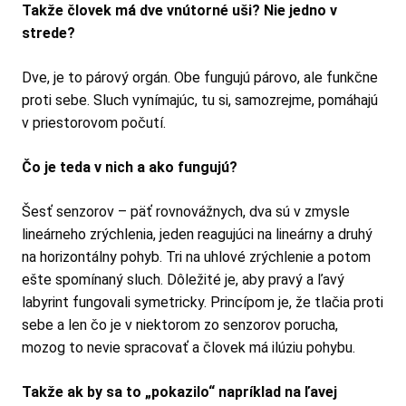
Takže človek má dve vnútorné uši? Nie jedno v
strede?
Dve, je to párový orgán. Obe fungujú párovo, ale funkčne
proti sebe. Sluch vynímajúc, tu si, samozrejme, pomáhajú
v priestorovom počutí.
Čo je teda v nich a ako fungujú?
Šesť senzorov – päť rovnovážnych, dva sú v zmysle
lineárneho zrýchlenia, jeden reagujúci na lineárny a druhý
na horizontálny pohyb. Tri na uhlové zrýchlenie a potom
ešte spomínaný sluch. Dôležité je, aby pravý a ľavý
labyrint fungovali symetricky. Princípom je, že tlačia proti
sebe a len čo je v niektorom zo senzorov porucha,
mozog to nevie spracovať a človek má ilúziu pohybu.
Takže ak by sa to „pokazilo“ napríklad na ľavej