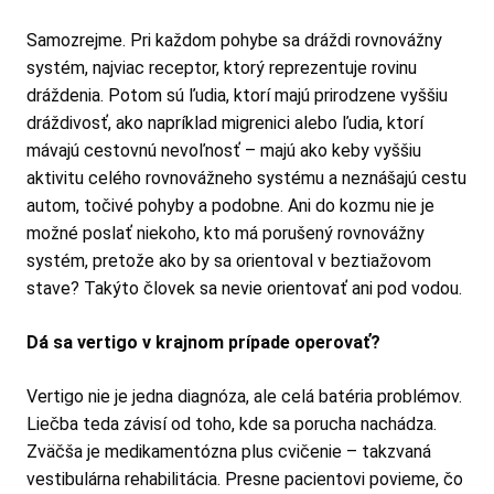
Samozrejme. Pri každom pohybe sa dráždi rovnovážny
systém, najviac receptor, ktorý reprezentuje rovinu
dráždenia. Potom sú ľudia, ktorí majú prirodzene vyššiu
dráždivosť, ako napríklad migrenici alebo ľudia, ktorí
mávajú cestovnú nevoľnosť – majú ako keby vyššiu
aktivitu celého rovnovážneho systému a neznášajú cestu
autom, točivé pohyby a podobne. Ani do kozmu nie je
možné poslať niekoho, kto má porušený rovnovážny
systém, pretože ako by sa orientoval v beztiažovom
stave? Takýto človek sa nevie orientovať ani pod vodou.
Dá sa vertigo v krajnom prípade operovať?
Vertigo nie je jedna diagnóza, ale celá batéria problémov.
Liečba teda závisí od toho, kde sa porucha nachádza.
Zväčša je medikamentózna plus cvičenie – takzvaná
vestibulárna rehabilitácia. Presne pacientovi povieme, čo