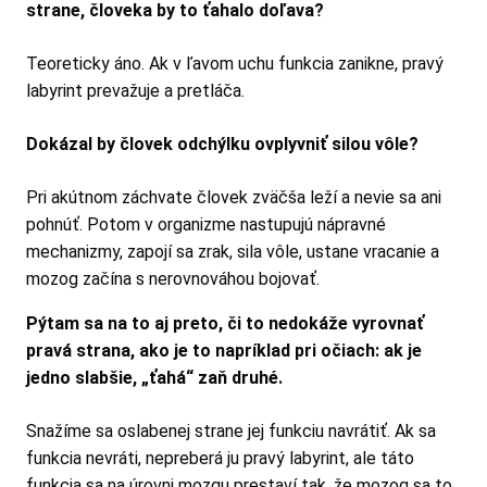
strane, človeka by to ťahalo doľava?
Teoreticky áno. Ak v ľavom uchu funkcia zanikne, pravý
labyrint prevažuje a pretláča.
Dokázal by človek odchýlku ovplyvniť silou vôle?
Pri akútnom záchvate človek zväčša leží a nevie sa ani
pohnúť. Potom v organizme nastupujú nápravné
mechanizmy, zapojí sa zrak, sila vôle, ustane vracanie a
mozog začína s nerovnováhou bojovať.
Pýtam sa na to aj preto, či to nedokáže vyrovnať
pravá strana, ako je to napríklad pri očiach: ak je
jedno slabšie, „ťahá“ zaň druhé.
Snažíme sa oslabenej strane jej funkciu navrátiť. Ak sa
funkcia nevráti, nepreberá ju pravý labyrint, ale táto
funkcia sa na úrovni mozgu prestaví tak, že mozog sa to