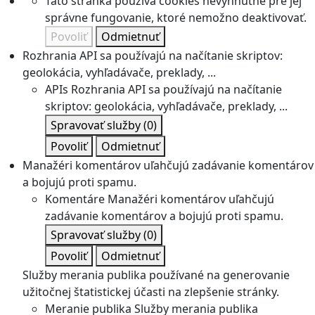
Táto stránka používa cookies nevyhnutné pre jej
správne fungovanie, ktoré nemožno deaktivovať.
Povoliť
Odmietnuť
Rozhrania API sa používajú na načítanie skriptov:
geolokácia, vyhľadávače, preklady, ...
APIs
Rozhrania API sa používajú na načítanie
skriptov: geolokácia, vyhľadávače, preklady, ...
Spravovať služby
(0)
Povoliť
Odmietnuť
Manažéri komentárov uľahčujú zadávanie komentárov
a bojujú proti spamu.
Komentáre
Manažéri komentárov uľahčujú
zadávanie komentárov a bojujú proti spamu.
Spravovať služby
(0)
Povoliť
Odmietnuť
Služby merania publika používané na generovanie
užitočnej štatistickej účasti na zlepšenie stránky.
Meranie publika
Služby merania publika