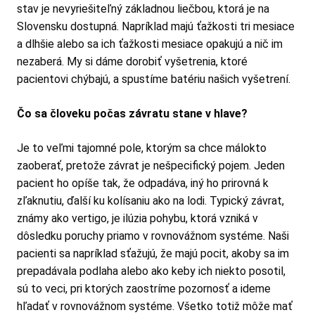
stav je nevyriešiteľný základnou liečbou, ktorá je na
Slovensku dostupná. Napríklad majú ťažkosti tri mesiace
a dlhšie alebo sa ich ťažkosti mesiace opakujú a nič im
nezaberá. My si dáme dorobiť vyšetrenia, ktoré
pacientovi chýbajú, a spustíme batériu našich vyšetrení.
Čo sa človeku počas závratu stane v hlave?
Je to veľmi tajomné pole, ktorým sa chce málokto
zaoberať, pretože závrat je nešpecifický pojem. Jeden
pacient ho opíše tak, že odpadáva, iný ho prirovná k
zľaknutiu, ďalší ku kolísaniu ako na lodi. Typický závrat,
známy ako vertigo, je ilúzia pohybu, ktorá vzniká v
dôsledku poruchy priamo v rovnovážnom systéme. Naši
pacienti sa napríklad sťažujú, že majú pocit, akoby sa im
prepadávala podlaha alebo ako keby ich niekto posotil,
sú to veci, pri ktorých zaostríme pozornosť a ideme
hľadať v rovnovážnom systéme. Všetko totiž môže mať