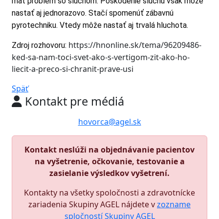
mať problém so sluchom. Poškodenie sluchu však môže
nastať aj jednorazovo. Stačí spomenúť zábavnú
pyrotechniku. Vtedy môže nastať aj trvalá hluchota.
https://hnonline.sk/tema/96209486-
Zdroj rozhovoru:
ked-sa-nam-toci-svet-ako-s-vertigom-zit-ako-ho-
liecit-a-preco-si-chranit-prave-usi
Späť
Kontakt pre médiá
hovorca@agel.sk
Kontakt neslúži na objednávanie pacientov
na vyšetrenie, očkovanie, testovanie a
zasielanie výsledkov vyšetrení.
Kontakty na všetky spoločnosti a zdravotnícke
zariadenia Skupiny AGEL nájdete v
zozname
spločností Skupiny AGEL