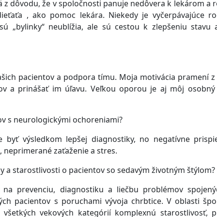
 z dôvodu, že v spoločnosti panuje nedôvera k lekárom a r
 dieťaťa , ako pomoc lekára. Niekedy je vyčerpávajúce ro
 sú „bylinky“ neublížia, ale sú cestou k zlepšeniu stavu 
ašich pacientov a podpora tímu. Moja motivácia pramení z
tov a prinášať im úľavu. Veľkou oporou je aj môj osobný 
ov s neurologickými ochoreniami?
 byť výsledkom lepšej diagnostiky, no negatívne prispi
 neprimerané zaťaženie a stres.
y a starostlivosti o pacientov so sedavým životným štýlom?
 na prevenciu, diagnostiku a liečbu problémov spojen
ch pacientov s poruchami vývoja chrbtice. V oblasti špo
šetkých vekových kategórií komplexnú starostlivosť, 