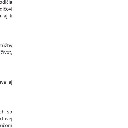
odičia
dičovi
a aj k
 túžby
život,
eva aj
ých so
rtovej
pričom