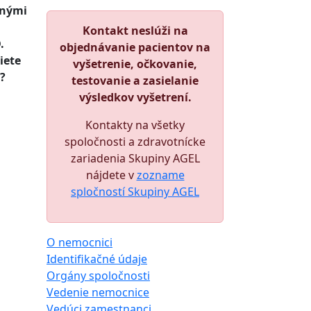
jnými
Kontakt neslúži na
.
objednávanie pacientov na
iete
vyšetrenie, očkovanie,
?
testovanie a zasielanie
výsledkov vyšetrení.
Kontakty na všetky
spoločnosti a zdravotnícke
zariadenia Skupiny AGEL
nájdete v
zozname
spločností Skupiny AGEL
O nemocnici
Identifikačné údaje
Orgány spoločnosti
Vedenie nemocnice
Vedúci zamestnanci