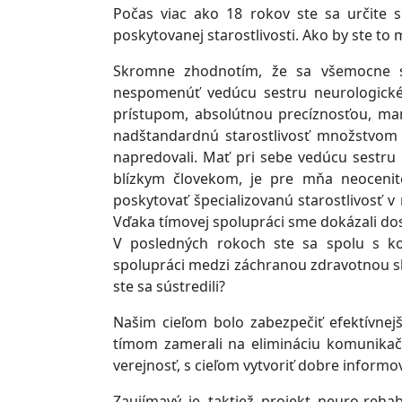
Počas viac ako 18 rokov ste sa určite sn
poskytovanej starostlivosti. Ako by ste to
Skromne zhodnotím, že sa všemocne 
nespomenúť vedúcu sestru neurologickéh
prístupom, absolútnou precíznosťou, m
nadštandardnú starostlivosť množstvom 
napredovali. Mať pri sebe vedúcu sestru 
blízkym človekom, je pre mňa neocenite
poskytovať špecializovanú starostlivosť 
Vďaka tímovej spolupráci sme dokázali do
V posledných rokoch ste sa spolu s kol
spolupráci medzi záchranou zdravotnou s
ste sa sústredili?
Našim cieľom bolo zabezpečiť efektívne
tímom zamerali na elimináciu komunikač
verejnosť, s cieľom vytvoriť dobre informo
Zaujímavý je taktiež projekt neuro-reh