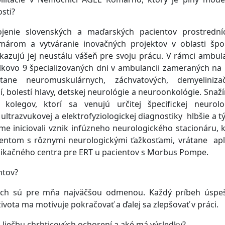
sti?
enie slovenských a maďarských pacientov prostrední
rom a vytváranie inovačných projektov v oblasti špor
 ukazujú jej neustálu vášeň pre svoju prácu. V rámci ambul
elkovo 9 špecializovaných dni v ambulancii zameraných na
tane neuromuskulárnych, záchvatových, demyelinizač
 bolestí hlavy, detskej neurológie a neuroonkológie. Snaž
olegov, ktorí sa venujú určitej špecifickej neurolog
ltrazvukovej a elektrofyziologickej diagnostiky hlbšie a t
me iniciovali vznik infúzneho neurologického stacionáru, 
ientom s rôznymi neurologickými ťažkosťami, vrátane apl
aplikačného centra pre ERT u pacientov s Morbus Pompe.
ntov?
ných sú pre mňa najväčšou odmenou. Každý príbeh úspe
vota ma motivuje pokračovať a ďalej sa zlepšovať v práci.
u liečbu chrbticových ochorení a aké má výsledky?