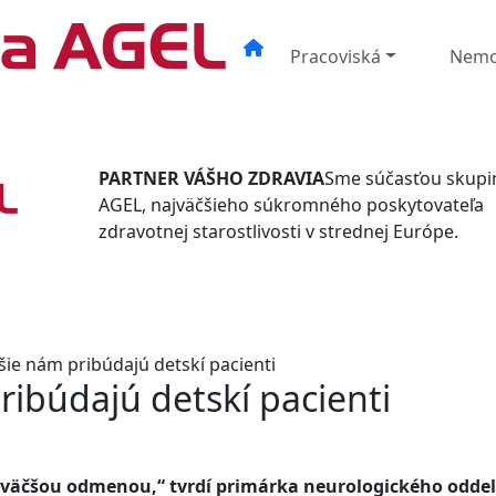
Pracoviská
Nemo
PARTNER VÁŠHO ZDRAVIA
Sme súčasťou skupi
AGEL, najväčšieho súkromného poskytovateľa
zdravotnej starostlivosti v strednej Európe.
šie nám pribúdajú detskí pacienti
ribúdajú detskí pacienti
jväčšou odmenou,“ tvrdí primárka neurologického odde