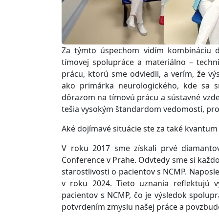
Za týmto úspechom vidím kombináciu dlh
tímovej spolupráce a materiálno – tech
prácu, ktorú sme odviedli, a verím, že v
ako primárka neurologického, kde sa sn
dôrazom na tímovú prácu a sústavné vzdel
tešia vysokým štandardom vedomostí, pro
Aké dojímavé situácie ste za také kvantum 
V roku 2017 sme získali prvé diamant
Conference v Prahe. Odvtedy sme si každor
starostlivosti o pacientov s NCMP. Naposl
v roku 2024. Tieto uznania reflektujú 
pacientov s NCMP, čo je výsledok spolupr
potvrdením zmyslu našej práce a povzbuden