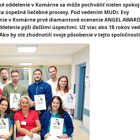
 oddelenie v Komárne sa môže pochváliť nielen spoko
 za úspešné liečebné procesy. Pod vedením MUDr. Evy
lenie v Komárne prvé diamantové ocenenie ANGEL AWARD
ddelenie pýši ďalšími úspechmi. Už viac ako 18 rokov ved
o by ste zhodnotili svoje pôsobenie v tejto spoločnosti