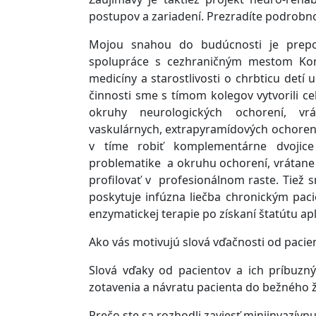
postupov a zariadení. Prezradíte podrobno
Mojou snahou do budúcnosti je prepoj
spolupráce s cezhraničným mestom Komá
medicíny a starostlivosti o chrbticu detí
činnosti sme s tímom kolegov vytvorili c
okruhy neurologických ochorení, vrá
vaskulárnych, extrapyramídových ochorení,
v tíme robiť komplementárne dvojice k
problematike a okruhu ochorení, vrátane u
profilovať v profesionálnom raste. Tiež s
poskytuje infúzna liečba chronickým pac
enzymatickej terapie po získaní štatútu 
Ako vás motivujú slová vďačnosti od pacie
Slová vďaky od pacientov a ich príbuz
zotavenia a návratu pacienta do bežného ži
Prečo ste sa rozhodli zaviesť miniinvazívn