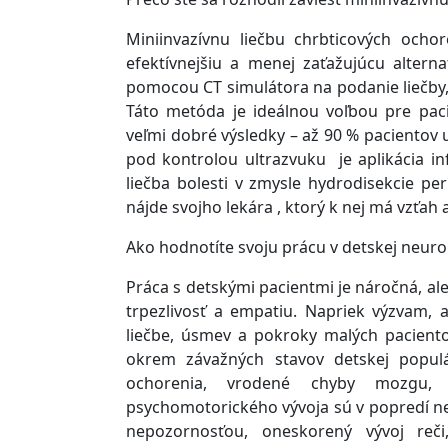
Miniinvazívnu liečbu chrbticových ocho
efektívnejšiu a menej zaťažujúcu alterna
pomocou CT simulátora na podanie liečby,
Táto metóda je ideálnou voľbou pre paci
veľmi dobré výsledky – až 90 % pacientov
pod kontrolou ultrazvuku je aplikácia inf
liečba bolesti v zmysle hydrodisekcie p
nájde svojho lekára , ktorý k nej má vzťah 
Ako hodnotíte svoju prácu v detskej neuro
Práca s detskými pacientmi je náročná, ale
trpezlivosť a empatiu. Napriek výzvam, 
liečbe, úsmev a pokroky malých pacien
okrem závažných stavov detskej populá
ochorenia, vrodené chyby mozgu, 
psychomotorického vývoja sú v popredí 
nepozornosťou, oneskorený vývoj reči