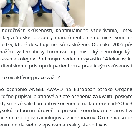
oročných skúseností, kontinuálneho vzdelávania, efek
nickej a ľudskej podpory manažmentu nemocnice. Som h
ýsledky, ktoré dosahujeme, sú zaslúžené. Od roku 2006 p
ažím systematicky formovať optimistický neurologický
ávanie kolegov. Pod mojim vedením vyrástlo 14 lekárov, kt
klientskému prístupu k pacientom a praktickým skúsenost
rokov aktívnej praxe zažili?
ové ocenenie ANGEL AWARD na European Stroke Organis
očne pripísali platinové a zlaté ocenenia za kvalitu poskyt
edy sme získali diamantové ocenenie na konferencii ESO v Ba
vysokú odbornú úroveň a presnú koordináciu starostliv
áce neurológov, rádiológov a záchranárov. Ocenenia sú p
ím do ďalšieho zlepšovania kvality starostlivosti.