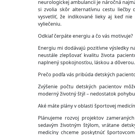
neurologickej ambulancii je náročná najmä
si zvolia skôr alternatívnu cestu liečby
vysvetliť, že indikované lieky aj keď nie
vyliečeniu.
Odkiaľ čerpáte energiu a čo vás motivuje?
Energiu mi dodávajú pozitívne výsledky n
neustále zlepšovať kvalitu života pacien
naplnený spokojnosťou, láskou a dôverou.
Prečo podľa vás pribúda detských pacient
Zvýšenie počtu detských pacientov môže
moderný životný štýl – nedostatok pohybu,
Aké máte plány v oblasti športovej medicín
Plánujeme rozvoj projektov zameraných
sedavým životným štýlom, vrátane detský
medicíny chceme poskytnúť športovcom v