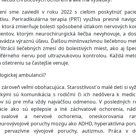
rení sme zaviedli v roku 2022 s cieľom poskytnúť pac
tívu. Periradikulárna terapia (PRT) využíva presné navig
 ktorá zmierňuje bolesti spôsobené útlakom nervových ko
entov, ktorým neurochirurgická liečba nevyhovuje, a do
 uvádza výraznú úľavu. Ďalšou miniinvazívnou liečebnou m
iltrácii liečebných zmesí do bolestivých miest, ako aj špec
eriférneho nervu pod ultrazvukovou kontrolou. Každá met
a ošetreniu sa častejšie venuje.
logickej ambulancii?
 zároveň veľmi obohacujúca. Starostlivosť o malé deti si vy
akými sú komunikácia s rodičmi či ich nedôvera k medic
tov sú pre mňa vždy najväčšou odmenou. V posledných 
cie ako sú epilepsie a iné záchvatové ochorenia, nád
svalové a nervové ochorenia, oneskorovania ra
neurovývojové poruchy mozgu ako ADHD, hyperaktívna por
, pervazívne vývojové poruchy, autizmus. Práca v de