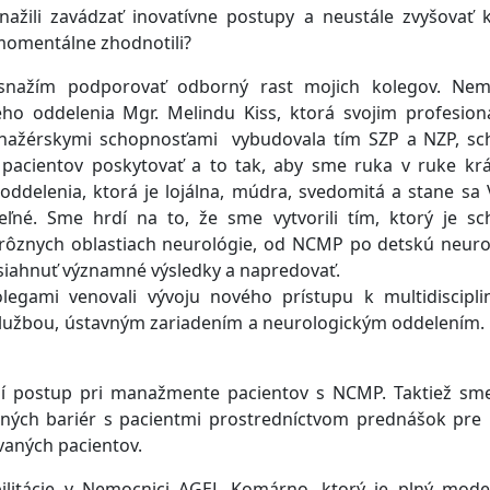
ažili zavádzať inovatívne postupy a neustále zvyšovať k
 momentálne zhodnotili?
snažím podporovať odborný rast mojich kolegov. Ne
o oddelenia Mgr. Melindu Kiss, ktorá svojim profesio
anažérskymi schopnosťami vybudovala tím SZP a NZP, s
pacientov poskytovať a to tak, aby sme ruka v ruke krá
oddelenia, ktorá je lojálna, múdra, svedomitá a stane sa
ľné. Sme hrdí na to, že sme vytvorili tím, ktorý je s
v rôznych oblastiach neurológie, od NCMP po detskú neuro
siahnuť významné výsledky a napredovať.
egami venovali vývoju nového prístupu k multidiscipli
lužbou, ústavným zariadením a neurologickým oddelením.
jší postup pri manažmente pacientov s NCMP. Taktiež sm
ných bariér s pacientmi prostredníctvom prednášok pre 
vaných pacientov.
abilitácie v Nemocnici AGEL Komárno, ktorý je plný mod