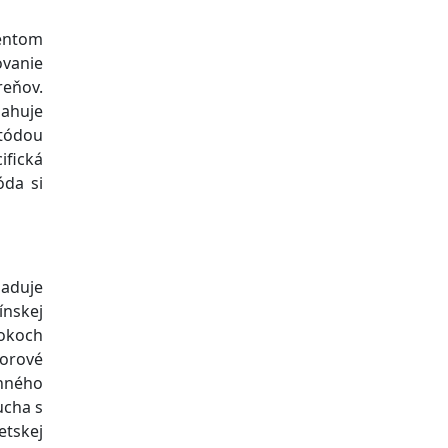
ientom
ovanie
reňov.
sahuje
etódou
ifická
óda si
žaduje
ínskej
rokoch
orové
nného
ucha s
tskej