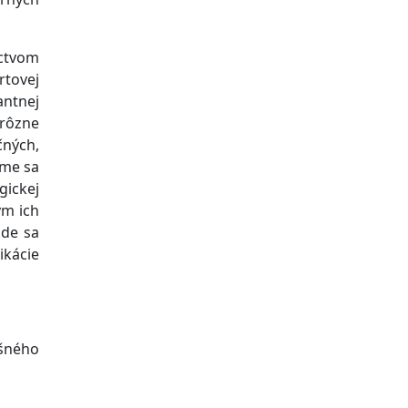
ctvom
tovej
antnej
 rôzne
ných,
íme sa
ickej
ým ich
kde sa
ikácie
šného