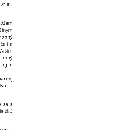
valitu
môžem
nálnym
chopný
čali a
 Vašim
chopný
lógiu.
nárnej
 Na čo
e sa s
laickú
erných