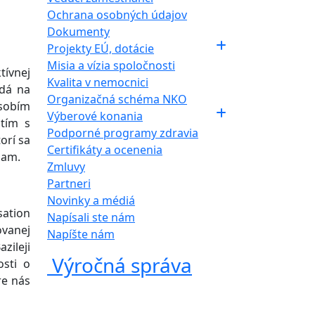
Ochrana osobných údajov
Dokumenty
Projekty EÚ, dotácie
Misia a vízia spoločnosti
tívnej
Kvalita v nemocnici
rdá na
Organizačná schéma NKO
ôsobím
Výberové konania
 tím s
Podporné programy zdravia
orí sa
Certifikáty a ocenenia
iam.
Zmluvy
Partneri
Novinky a médiá
ation
Napísali ste nám
ovanej
Napíšte nám
zileji
Výročná správa
osti o
re nás