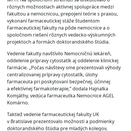
rôznych možnostiach aktívnej spolupráce medzi
fakultou a nemocnicou, prepojení teórie s praxou,
vykonaní farmaceutickej stáže študentom
Farmaceutickej fakulty na pôde nemocnice a o
spoločnom riešení rôznych vedecko-výskumných
projektoch a formách doktorandského štúdia.
Vedenie fakulty navštívilo Nemocničnú lekáreň,
oddelenie prípravy cytostatík aj oddelenie klinickej
farmácie. „Počas návštevy sme prezentovali výhody
centralizovanej prípravy cytostatík, úlohy
farmaceuta pri poskytovaní bezpečnej, účinnej
a efektívnej farmakoterapie,“ dodala Hajnalka
Komjáthy, vedúca farmaceutka Nemocnice AGEL
Komárno.
Taktiež vedenie farmaceutickej fakulty UK
v Bratislave prezentovalo možnosti a podmienky
doktorandského štúdia pre mladých kolegov,