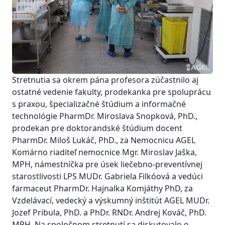
Stretnutia sa okrem pána profesora zúčastnilo aj
ostatné vedenie fakulty, prodekanka pre spoluprácu
s praxou, špecializačné štúdium a informačné
technológie PharmDr. Miroslava Snopková, PhD.,
prodekan pre doktorandské štúdium docent
PharmDr. Miloš Lukáč, PhD., za Nemocnicu AGEL
Komárno riaditeľ nemocnice Mgr. Miroslav Jaška,
MPH, námestníčka pre úsek liečebno-preventívnej
starostlivosti LPS MUDr. Gabriela Filkóová a vedúci
farmaceut PharmDr. Hajnalka Komjáthy PhD, za
Vzdelávací, vedecký a výskumný inštitút AGEL MUDr.
Jozef Pribula, PhD. a PhDr. RNDr. Andrej Kováč, PhD.
MPH. Na spoločnom stretnutí sa diskutovalo o