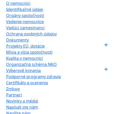
O nemocnici
Identifikačné údaje
Orgány spoločnosti
Vedenie nemocnice
Vedúci zamestnanci
Ochrana osobných údajov
Dokumenty
Projekty EÚ, dotácie
Misia a vízia spoločnosti
Kvalita v nemocnici
Organizačná schéma NKO
Výberové konania
Podporné programy zdravia
Certifikáty a ocenenia
Zmluvy
Partneri
Novinky a médiá
Napísali ste nám
Napíšte nám