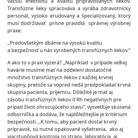
väčšiu efektivitu a kvalitu pripravovaných liekov.
Transfúzne lieky spracováva a vyrába zdravotnícky
personál, vysoko erudovaný a špecializovaný, ktorý
musí dodržiavať prísne pravidlá správnej výrobnej
praxe.
,,Predovšetkým dbáme na vysokú kvalitu
a bezpečnosť u nás vyrobených transfúznych liekov.“
A ako to v praxi vyzerá? ,,Napríklad v prípade veľkej
havárie musíme mať na oddelení dostatočné
množstvo transfúznych liekov z každej krvnej
skupiny, pretože sa vopred nedá predpokladať krvná
skupina pacienta, príjemcu. Dôležité je mať aj
zásobu transfúznych liekov 0 Rh negatívnych pre
prípad život ohrozujúceho stavu“, vysvetľuje skúsená
odborníčka a dodáva, že najdôležitejšie je kritérium
bezpečnosti. ,,K tomu, aby pacient dostal krvný
prípravok, sú nutné opakované vyšetrenia, ako aj
viacstupňová kontrola zo strany laboratória aj