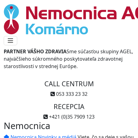
PARTNER VÁŠHO ZDRAVIA
Sme súčasťou skupiny AGEL,
najväčšieho súkromného poskytovateľa zdravotnej
starostlivosti v strednej Európe.
CALL CENTRUM
053 333 23 32
RECEPCIA
+421 (0)35 7909 123
Nemocnica
Nemocnica
Novinky a médiá
Viete, čo sa deje s vašou