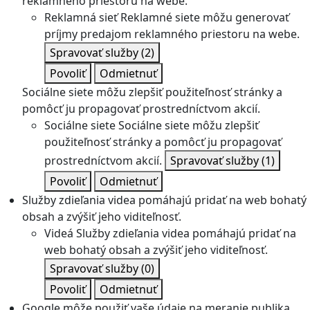
reklamného priestoru na webe.
Reklamná sieť
Reklamné siete môžu generovať
príjmy predajom reklamného priestoru na webe.
Spravovať služby
(2)
Povoliť
Odmietnuť
Sociálne siete môžu zlepšiť použiteľnosť stránky a
pomôcť ju propagovať prostredníctvom akcií.
Sociálne siete
Sociálne siete môžu zlepšiť
použiteľnosť stránky a pomôcť ju propagovať
prostredníctvom akcií.
Spravovať služby
(1)
Povoliť
Odmietnuť
Služby zdieľania videa pomáhajú pridať na web bohatý
obsah a zvýšiť jeho viditeľnosť.
Videá
Služby zdieľania videa pomáhajú pridať na
web bohatý obsah a zvýšiť jeho viditeľnosť.
Spravovať služby
(0)
Povoliť
Odmietnuť
Google môže použiť vaše údaje na meranie publika,