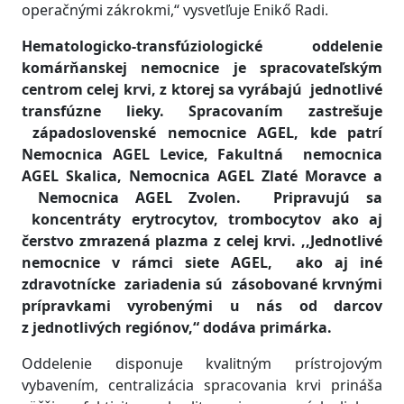
operačnými zákrokmi,“ vysvetľuje Enikő Radi.
Hematologicko-transfúziologické oddelenie
komárňanskej nemocnice je spracovateľským
centrom celej krvi, z ktorej sa vyrábajú jednotlivé
transfúzne lieky. Spracovaním zastrešuje
západoslovenské nemocnice AGEL, kde patrí
Nemocnica AGEL Levice, Fakultná nemocnica
AGEL Skalica, Nemocnica AGEL Zlaté Moravce a
Nemocnica AGEL Zvolen. Pripravujú sa
koncentráty erytrocytov, trombocytov ako aj
čerstvo zmrazená plazma z celej krvi. ,,Jednotlivé
nemocnice v rámci siete AGEL, ako aj iné
zdravotnícke zariadenia sú zásobované krvnými
prípravkami vyrobenými u nás od darcov
z jednotlivých regiónov,“ dodáva primárka.
Oddelenie disponuje kvalitným prístrojovým
vybavením, centralizácia spracovania krvi prináša