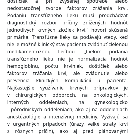
doštičiek a pri zvýšenej spotrebe alebo
nedostatočnej tvorbe faktorov zrážania krvi.
Podaniu transfúzneho lieku musí predchádzať
diagnostický rozbor príčiny znížených hodnôt
jednotlivých krvných zložiek krvi,“ hovorí skúsená
primárka. Transfúzne lieky sa podávajú vtedy, keď
nie je možné klinický stav pacienta zvládnuť cielenou
medikamentóznou liečbou. ,,Cieľom podania
transfúzneho lieku nie je normalizácia hodnôt
hemoglobínu, počtu krviniek, doštičiek alebo
faktorov zrážania krvi, ale zvládnutie alebo
prevencia klinických komplikácií u pacienta.
Najčastejšie využívanie krvných prípravkov je
v chirurgických odboroch, na onkologických,
interných oddeleniach, na gynekologicko
- pôrodníckych oddeleniach, ako aj na oddeleniach
anestéziológie a intenzívnej medicíny. Vyžívajú sa
v urgentných prípadoch (úrazy, veľké straty krvi
z rôznych príčin), ako aj pred plánovanými