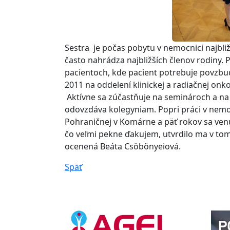
Sestra je počas pobytu v nemocnici najbliž
často nahrádza najbližších členov rodiny. 
pacientoch, kde pacient potrebuje povzbu
2011 na oddelení klinickej a radiačnej onk
Aktívne sa zúčastňuje na seminároch a na 
odovzdáva kolegyniam. Popri práci v nemo
Pohraničnej v Komárne a päť rokov sa venuj
čo veľmi pekne ďakujem, utvrdilo ma v tom
ocenená Beáta Csöbönyeiová.
Späť