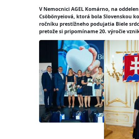
V Nemocnici AGEL Komárno, na oddelení k
Csöbönyeiová, ktorá bola Slovenskou ko
ročníku prestížneho podujatia Biele srdc
pretože si pripomíname 20. výročie vzni