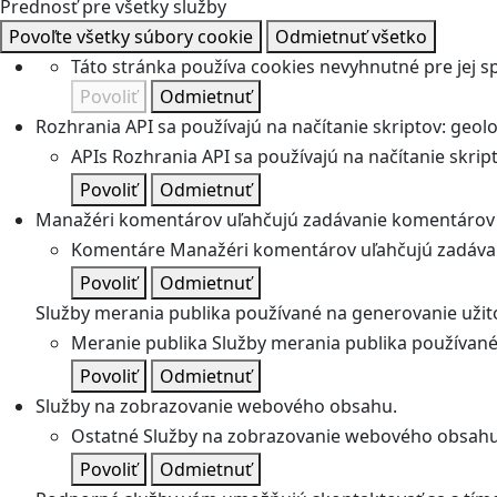
Prednosť pre všetky služby
Povoľte všetky súbory cookie
Odmietnuť všetko
Táto stránka používa cookies nevyhnutné pre jej 
Povoliť
Odmietnuť
Rozhrania API sa používajú na načítanie skriptov: geolok
APIs
Rozhrania API sa používajú na načítanie skripto
Povoliť
Odmietnuť
Manažéri komentárov uľahčujú zadávanie komentárov 
Komentáre
Manažéri komentárov uľahčujú zadávan
Povoliť
Odmietnuť
Služby merania publika používané na generovanie užitoč
Meranie publika
Služby merania publika používané 
Povoliť
Odmietnuť
Služby na zobrazovanie webového obsahu.
Ostatné
Služby na zobrazovanie webového obsahu
Povoliť
Odmietnuť