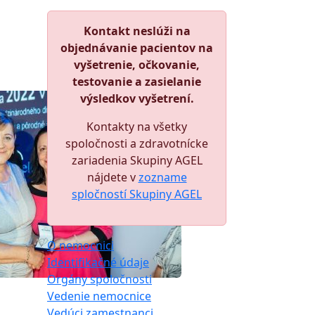
Kontakt neslúži na
objednávanie pacientov na
vyšetrenie, očkovanie,
testovanie a zasielanie
výsledkov vyšetrení.
Kontakty na všetky
spoločnosti a zdravotnícke
zariadenia Skupiny AGEL
nájdete v
zozname
spločností Skupiny AGEL
O nemocnici
Identifikačné údaje
Orgány spoločnosti
Vedenie nemocnice
Vedúci zamestnanci