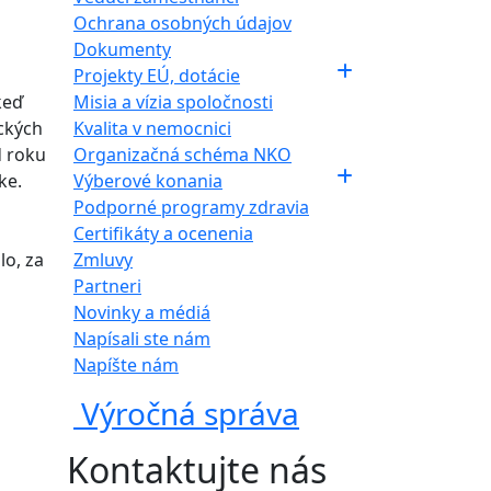
Ochrana osobných údajov
Dokumenty
Projekty EÚ, dotácie
keď
Misia a vízia spoločnosti
ických
Kvalita v nemocnici
d roku
Organizačná schéma NKO
ke.
Výberové konania
Podporné programy zdravia
Certifikáty a ocenenia
lo, za
Zmluvy
Partneri
Novinky a médiá
Napísali ste nám
Napíšte nám
Výročná správa
Kontaktujte nás