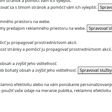
m stránok a pomôcť vám ich vylepšiť.
vať sa s tímom stránok a pomôcť vám ich vylepšiť.
Sprav
amného priestoru na webe.
jmy predajom reklamného priestoru na webe.
Spravovať s
ôcť ju propagovať prostredníctvom akcií.
ľnosť stránky a pomôcť ju propagovať prostredníctvom akcií.
bsah a zvýšiť jeho viditeľnosť.
b bohatý obsah a zvýšiť jeho viditeľnosť.
Spravovať služb
klamnú efektivitu alebo na vám ponúkanie personalizovaný
použiť vaše údaje na meranie publika, reklamnú efektivit