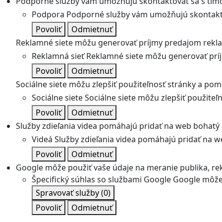
Podporné služby vám umožňujú skontaktovať sa s tímo
Podpora
Podporné služby vám umožňujú skontakto
Povoliť
Odmietnuť
Reklamné siete môžu generovať príjmy predajom rekl
Reklamná sieť
Reklamné siete môžu generovať prí
Povoliť
Odmietnuť
Sociálne siete môžu zlepšiť použiteľnosť stránky a pom
Sociálne siete
Sociálne siete môžu zlepšiť použite
Povoliť
Odmietnuť
Služby zdieľania videa pomáhajú pridať na web bohatý o
Videá
Služby zdieľania videa pomáhajú pridať na we
Povoliť
Odmietnuť
Google môže použiť vaše údaje na meranie publika, re
Špecifický súhlas so službami Google
Google môže 
Spravovať služby
(0)
Povoliť
Odmietnuť