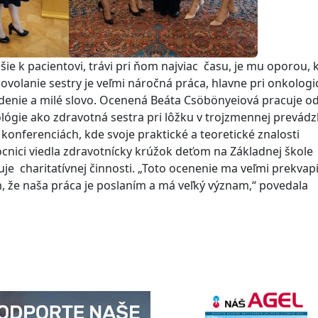
šie k pacientovi, trávi pri ňom najviac času, je mu oporou, 
Povolanie sestry je veľmi náročná práca, hlavne pri onkolog
denie a milé slovo. Ocenená Beáta Csöbönyeiová pracuje o
ológie ako zdravotná sestra pri lôžku v trojzmennej prevádz
konferenciách, kde svoje praktické a teoretické znalosti
cnici viedla zdravotnícky krúžok deťom na Základnej škole
e charitatívnej činnosti. „Toto ocenenie ma veľmi prekvapi
, že naša práca je poslaním a má veľký význam,“ povedala