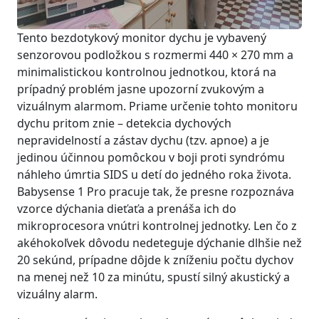
Tento bezdotykový monitor dychu je vybavený
senzorovou podložkou s rozmermi 440 × 270 mm a
minimalistickou kontrolnou jednotkou, ktorá na
prípadný problém jasne upozorní zvukovým a
vizuálnym alarmom. Priame určenie tohto monitoru
dychu pritom znie – detekcia dychových
nepravidelností a zástav dychu (tzv. apnoe) a je
jedinou účinnou pomôckou v boji proti syndrómu
náhleho úmrtia SIDS u detí do jedného roka života.
Babysense 1 Pro pracuje tak, že presne rozpoznáva
vzorce dýchania dieťaťa a prenáša ich do
mikroprocesora vnútri kontrolnej jednotky. Len čo z
akéhokoľvek dôvodu nedeteguje dýchanie dlhšie než
20 sekúnd, prípadne dôjde k zníženiu počtu dychov
na menej než 10 za minútu, spustí silný akustický a
vizuálny alarm.