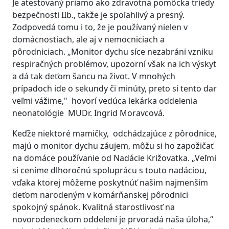
Je atestovaný priamo ako zdravotná pomôcka triedy
bezpečnosti IIb., takže je spoľahlivý a presný.
Zodpovedá tomu i to, že je používaný nielen v
domácnostiach, ale aj v nemocniciach a
pôrodniciach. „Monitor dychu síce nezabráni vzniku
respiračných problémov, upozorní však na ich výskyt
a dá tak deťom šancu na život. V mnohých
prípadoch ide o sekundy či minúty, preto si tento dar
veľmi vážime," hovorí vedúca lekárka oddelenia
neonatológie MUDr. Ingrid Moravcová.
Keďže niektoré mamičky, odchádzajúce z pôrodnice,
majú o monitor dychu záujem, môžu si ho zapožičať
na domáce používanie od Nadácie Križovatka. „Veľmi
si ceníme dlhoročnú spoluprácu s touto nadáciou,
vďaka ktorej môžeme poskytnúť našim najmenším
deťom narodeným v komárňanskej pôrodnici
spokojný spánok. Kvalitná starostlivosť na
novorodeneckom oddelení je prvoradá naša úloha,“