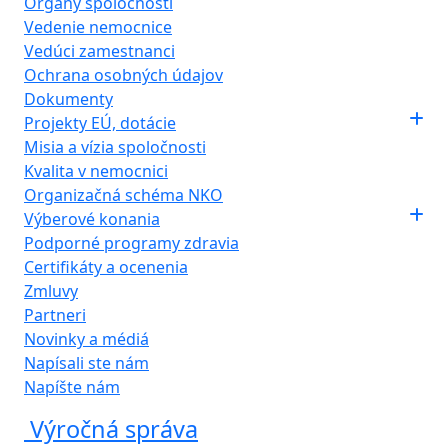
Orgány spoločnosti
Vedenie nemocnice
Vedúci zamestnanci
Ochrana osobných údajov
Dokumenty
Projekty EÚ, dotácie
Misia a vízia spoločnosti
Kvalita v nemocnici
Organizačná schéma NKO
Výberové konania
Podporné programy zdravia
Certifikáty a ocenenia
Zmluvy
Partneri
Novinky a médiá
Napísali ste nám
Napíšte nám
Výročná správa