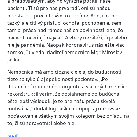
a predovšetkým, aby ho výrazne pocítili naše
pacienti. Tí sú pre nás prvoradí, oni sú našou
podstatou, prečo to všetko robíme. Áno, rok bol
ťažký, ale citlivý prístup, ochota, pochopenie, sem
tam aj práca nad rámec našich povinností je to, čo
pacienti oceňujú najviac. A vtedy nezáleží, či je alebo
nie je pandémia. Naopak koronavírus nás ešte viac
zomkol,“ uviedol riaditeľ nemocnice Mgr. Miroslav
Jaška.
Nemocnica má ambiciózne ciele aj do budúcnosti,
tieto sa týkajú aj spokojnosti pacientov. ,,Po
dokončení moderného urgentu a viacerých menších
rekonštrukcií verím, že dosiahneme do budúcna
ešte lepší výsledok. Je to pre našu prácu skvelá
motivácia,“ dodal Ing. Jaška a pripojil aj obrovské
poďakovanie všetkým svojim kolegom bez ohľadu na
to, či sú zdravotníci alebo nie.
Späť