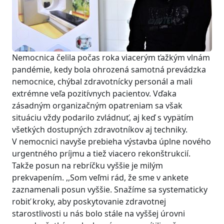
Nemocnica čelila počas roka viacerým ťažkým vlnám
pandémie, kedy bola ohrozená samotná prevádzka
nemocnice, chýbal zdravotnícky personál a mali
extrémne veľa pozitívnych pacientov. Vďaka
zásadným organizačným opatreniam sa však
situáciu vždy podarilo zvládnuť, aj keď s vypätím
všetkých dostupných zdravotníkov aj techniky.
V nemocnici navyše prebieha výstavba úplne nového
urgentného príjmu a tiež viacero rekonštrukcií.
Takže posun na rebríčku vyššie je milým
prekvapením. ,,Som veľmi rád, že sme v ankete
zaznamenali posun vyššie. Snažíme sa systematicky
robiť kroky, aby poskytovanie zdravotnej
starostlivosti u nás bolo stále na vyššej úrovni