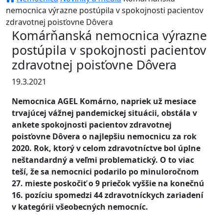
nemocnica výrazne postúpila v spokojnosti pacientov
zdravotnej poisťovne Dôvera
Komárňanská nemocnica výrazne
postúpila v spokojnosti pacientov
zdravotnej poisťovne Dôvera
19.3.2021
Nemocnica AGEL Komárno, napriek už mesiace
trvajúcej vážnej pandemickej situácii, obstála v
ankete spokojnosti pacientov zdravotnej
poisťovne Dôvera o najlepšiu nemocnicu za rok
2020. Rok, ktorý v celom zdravotníctve bol úplne
neštandardný a veľmi problematický. O to viac
teší, že sa nemocnici podarilo po minuloročnom
27. mieste poskočiť o 9 priečok vyššie na konečnú
16. pozíciu spomedzi 44 zdravotníckych zariadení
v kategórii všeobecných nemocníc.