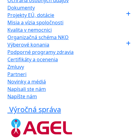
Ochrana osobných údajov
Dokumenty
Projekty EÚ, dotácie
Misia a vízia spoločnosti
Kvalita v nemocnici
Organizačná schéma NKO
Výberové konania
Podporné programy zdravia
Certifikáty a ocenenia
Zmluvy
Partneri
Novinky a médiá
Napísali ste nám
Napíšte nám
Výročná správa