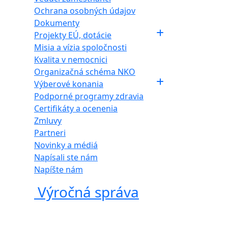
Ochrana osobných údajov
Dokumenty
Projekty EÚ, dotácie
Misia a vízia spoločnosti
Kvalita v nemocnici
Organizačná schéma NKO
Výberové konania
Podporné programy zdravia
Certifikáty a ocenenia
Zmluvy
Partneri
Novinky a médiá
Napísali ste nám
Napíšte nám
Výročná správa