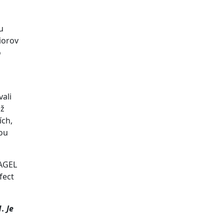
u
iorov
o
ali
ež
ích,
šou
 AGEL
fect
ť.
. Je