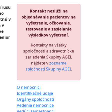
vírusu
Kontakt neslúži na
ho
objednávanie pacientov na
itnú v
vyšetrenie, očkovanie,
 v
testovanie a zasielanie
ve
výsledkov vyšetrení.
senior
Kontakty na všetky
spoločnosti a zdravotnícke
zariadenia Skupiny AGEL
nájdete v
zozname
spločností Skupiny AGEL
O nemocnici
Identifikačné údaje
Orgány spoločnosti
Vedenie nemocnice
Vedúci zamestnanci