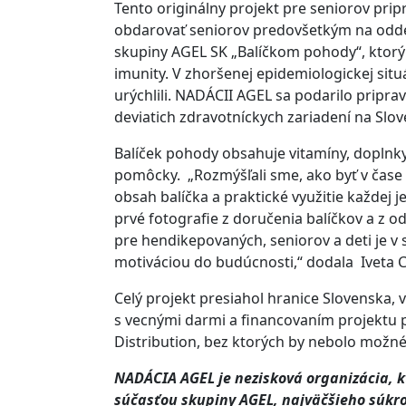
Tento originálny projekt pre seniorov pr
obdarovať seniorov predovšetkým na odde
skupiny AGEL SK „Balíčkom pohody“, ktorý 
imunity. V zhoršenej epidemiologickej sit
urýchlili. NADÁCII AGEL sa podarilo pripra
deviatich zdravotníckych zariadení na Slo
Balíček pohody obsahuje vitamíny, doplnky 
pomôcky. „Rozmýšľali sme, ako byť v čase 
obsah balíčka a praktické využitie každej je
prvé fotografie z doručenia balíčkov a z 
pre hendikepovaných, seniorov a deti je v 
motiváciou do budúcnosti,“ dodala Iveta 
Celý projekt presiahol hranice Slovenska, 
s vecnými darmi a financovaním projektu
Distribution, bez ktorých by nebolo možné 
NADÁCIA AGEL je nezisková organizácia, kt
súčasťou skupiny AGEL, najväčšieho súkro