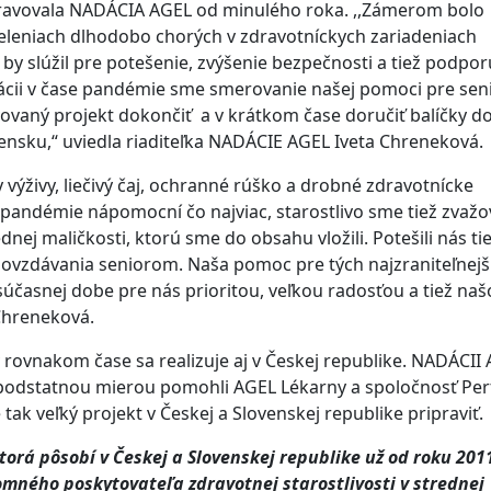
ipravovala NADÁCIA AGEL od minulého roka. ,,Zámerom bolo
leniach dlhodobo chorých v zdravotníckych zariadeniach
by slúžil pre potešenie, zvýšenie bezpečnosti a tiež podpor
uácii v čase pandémie sme smerovanie našej pomoci pre sen
vovaný projekt dokončiť a v krátkom čase doručiť balíčky d
vensku,“ uviedla riaditeľka NADÁCIE AGEL Iveta Chreneková.
výživy, liečivý čaj, ochranné rúško a drobné zdravotnícke
pandémie nápomocní čo najviac, starostlivo sme tiež zvažov
dnej maličkosti, ktorú sme do obsahu vložili. Potešili nás ti
odovzdávania seniorom. Naša pomoc pre tých najzraniteľnejš
súčasnej dobe pre nás prioritou, veľkou radosťou a tiež na
Chreneková.
v rovnakom čase sa realizuje aj v Českej republike. NADÁCII
 podstatnou mierou pomohli AGEL Lékarny a spoločnosť Per
tak veľký projekt v Českej a Slovenskej republike pripravi
orá pôsobí v Českej a Slovenskej republike už od roku 2011
mného poskytovateľa zdravotnej starostlivosti v strednej