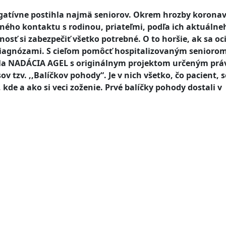
gatívne postihla najmä seniorov. Okrem hrozby korona
ného kontaktu s rodinou, priateľmi, podľa ich aktuálne
ť si zabezpečiť všetko potrebné. O to horšie, ak sa oc
 diagnózami. S cieľom pomôcť hospitalizovaným seniorom
išla NADÁCIA AGEL s originálnym projektom určeným prá
ov tzv. ,,Balíčkov pohody“. Je v nich všetko, čo pacient, 
kde a ako si veci zoženie. Prvé balíčky pohody dostali v