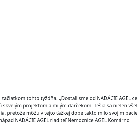
e začiatkom tohto týždňa. ,,Dostali sme od NADÁCIE AGEL c
sú skvelým projektom a milým darčekom. Tešia sa nielen všet
nia, pretože môžu v tejto ťažkej dobe takto milo svojim pac
ny nápad NADÁCIE AGEL riaditeľ Nemocnice AGEL Komárno