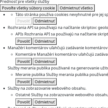
Prednosť pre všetky služby
Povoľte všetky súbory cookie
Odmietnuť všetko
Táto stránka používa cookies nevyhnutné pre jej 
Povoliť
Odmietnuť
Rozhrania API sa používajú na načítanie skriptov: geolok
APIs
Rozhrania API sa používajú na načítanie skripto
Povoliť
Odmietnuť
Manažéri komentárov uľahčujú zadávanie komentárov 
Komentáre
Manažéri komentárov uľahčujú zadávan
Povoliť
Odmietnuť
Služby merania publika používané na generovanie užitoč
Meranie publika
Služby merania publika používané 
Povoliť
Odmietnuť
Služby na zobrazovanie webového obsahu.
Ostatné
Služby na zobrazovanie webového obsahu
Povoliť
Odmietnuť