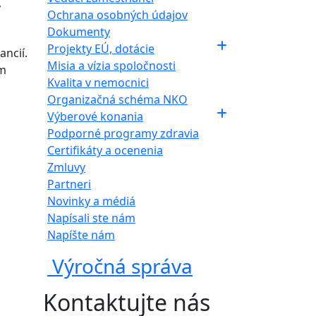
y
Ochrana osobných údajov
Dokumenty
Projekty EÚ, dotácie
ncií.
Misia a vízia spoločnosti
ým
Kvalita v nemocnici
Organizačná schéma NKO
Výberové konania
Podporné programy zdravia
Certifikáty a ocenenia
Zmluvy
Partneri
Novinky a médiá
Napísali ste nám
Napíšte nám
Výročná správa
Kontaktujte nás