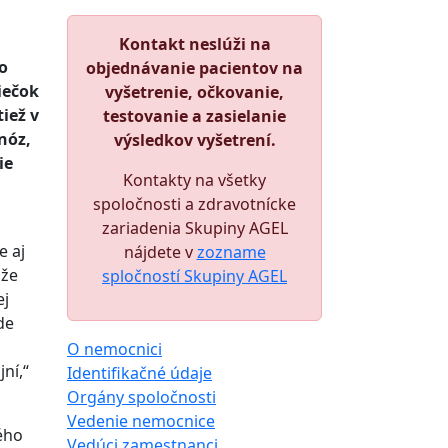
Kontakt neslúži na
o
objednávanie pacientov na
iečok
vyšetrenie, očkovanie,
iež v
testovanie a zasielanie
nóz,
výsledkov vyšetrení.
ie
Kontakty na všetky
spoločnosti a zdravotnícke
zariadenia Skupiny AGEL
e aj
nájdete v
zozname
 že
spločností Skupiny AGEL
ej
de
i
O nemocnici
ní,“
Identifikačné údaje
Orgány spoločnosti
Vedenie nemocnice
ého
Vedúci zamestnanci