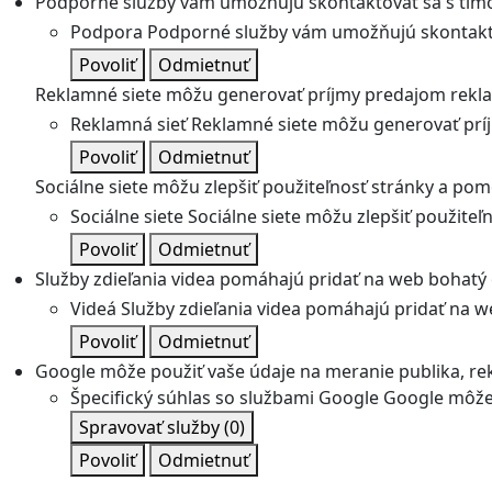
Podporné služby vám umožňujú skontaktovať sa s tímo
Podpora
Podporné služby vám umožňujú skontakto
Povoliť
Odmietnuť
Reklamné siete môžu generovať príjmy predajom rekl
Reklamná sieť
Reklamné siete môžu generovať prí
Povoliť
Odmietnuť
Sociálne siete môžu zlepšiť použiteľnosť stránky a pom
Sociálne siete
Sociálne siete môžu zlepšiť použite
Povoliť
Odmietnuť
Služby zdieľania videa pomáhajú pridať na web bohatý o
Videá
Služby zdieľania videa pomáhajú pridať na we
Povoliť
Odmietnuť
Google môže použiť vaše údaje na meranie publika, re
Špecifický súhlas so službami Google
Google môže 
Spravovať služby
(0)
Povoliť
Odmietnuť