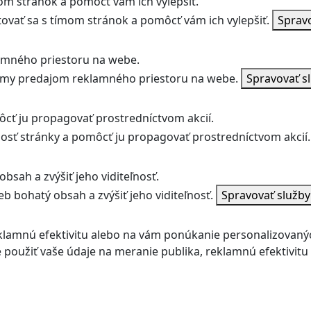
m stránok a pomôcť vám ich vylepšiť.
vať sa s tímom stránok a pomôcť vám ich vylepšiť.
Sprav
amného priestoru na webe.
jmy predajom reklamného priestoru na webe.
Spravovať s
ôcť ju propagovať prostredníctvom akcií.
ľnosť stránky a pomôcť ju propagovať prostredníctvom akcií.
bsah a zvýšiť jeho viditeľnosť.
b bohatý obsah a zvýšiť jeho viditeľnosť.
Spravovať služb
klamnú efektivitu alebo na vám ponúkanie personalizovaný
použiť vaše údaje na meranie publika, reklamnú efektivit