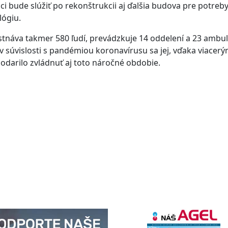
ci bude slúžiť po rekonštrukcii aj ďalšia budova pre potreb
lógiu.
áva takmer 580 ľudí, prevádzkuje 14 oddelení a 23 ambula
 súvislosti s pandémiou koronavírusu sa jej, vďaka viacer
odarilo zvládnuť aj toto náročné obdobie.