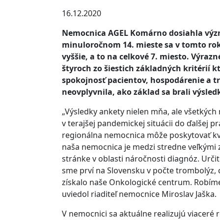
16.12.2020
Nemocnica AGEL Komárno dosiahla význ
minuloročnom 14. mieste sa v tomto ro
vyššie, a to na celkové 7. miesto. Výra
štyroch zo šiestich základných kritérií k
spokojnosť pacientov, hospodárenie a 
neovplyvnila, ako základ sa brali výsled
„Výsledky ankety nielen mňa, ale všetkých 
v terajšej pandemickej situácii do ďalšej p
regionálna nemocnica môže poskytovať kva
naša nemocnica je medzi stredne veľkými
stránke v oblasti náročnosti diagnóz. Urči
sme prví na Slovensku v počte trombolýz,
získalo naše Onkologické centrum. Robíme 
uviedol riaditeľ nemocnice Miroslav Jaška.
V nemocnici sa aktuálne realizujú viaceré