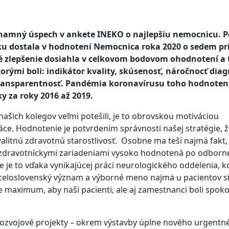
amný úspech v ankete INEKO o najlepšiu nemocnicu. P
ku dostala v hodnotení Nemocnica roka 2020 o sedem pr
zné zlepšenie dosiahla v celkovom bodovom ohodnotení a t
torými boli: indikátor kvality, skúsenosť, náročnocť diag
transparentnosť. Pandémia koronavírusu toho hodnoten
ky za roky 2016 až 2019.
našich kolegov veľmi potešili, je to obrovskou motiváciou
ráce. Hodnotenie je potvrdením správnosti našej stratégie, ž
litnú zdravotnú starostlivosť. Osobne ma teší najmä fakt,
 zdravotníckymi zariadeniami vysoko hodnotená po odborn
te je to vďaka vynikajúcej práci neurologického oddelenia, k
 celoslovenský význam a výborné meno najmä u pacientov s
maximum, aby naši pacienti, ale aj zamestnanci boli spokoj
 rozvojové projekty – okrem výstavby úplne nového urgentn