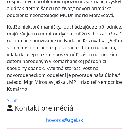
respiračných problémov, upozorní však na ich výskyt
a dá tak deťom šancu na život,“ hovorí primárka
oddelenia neonatológie MUDr. Ingrid Moravcová.
Keďže niektoré mamičky, odchádzajúce z pôrodnice,
majú záujem o monitor dychu, môžu si ho zapožičať
na domáce používanie od Nadácie Križovatka. „Veľmi
si ceníme dlhoročnú spoluprácu s touto nadáciou,
vďaka ktorej môžeme poskytnúť našim najmenším
deťom narodeným v komárňanskej pôrodnici
spokojný spánok. Kvalitná starostlivosť na
novorodeneckom oddelení je prvoradá naša úloha,“
uviedol Mgr. Miroslav Jaška , MPH riaditeľ Nemocnice
Komárno.
Späť
Kontakt pre médiá
hovorca@agel.sk