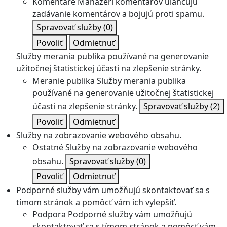
Komentáre
Manažéri komentárov uľahčujú
zadávanie komentárov a bojujú proti spamu.
Spravovať služby
(0)
Povoliť
Odmietnuť
Služby merania publika používané na generovanie
užitočnej štatistickej účasti na zlepšenie stránky.
Meranie publika
Služby merania publika
používané na generovanie užitočnej štatistickej
účasti na zlepšenie stránky.
Spravovať služby
(2)
Povoliť
Odmietnuť
Služby na zobrazovanie webového obsahu.
Ostatné
Služby na zobrazovanie webového
obsahu.
Spravovať služby
(0)
Povoliť
Odmietnuť
Podporné služby vám umožňujú skontaktovať sa s
tímom stránok a pomôcť vám ich vylepšiť.
Podpora
Podporné služby vám umožňujú
skontaktovať sa s tímom stránok a pomôcť vám