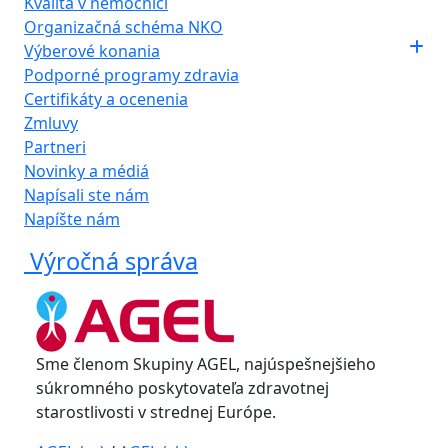
Kvalita v nemocnici
Organizačná schéma NKO
Výberové konania
Podporné programy zdravia
Certifikáty a ocenenia
Zmluvy
Partneri
Novinky a médiá
Napísali ste nám
Napíšte nám
Výročná správa
Sme členom Skupiny AGEL, najúspešnejšieho
súkromného poskytovateľa zdravotnej
starostlivosti v strednej Európe.