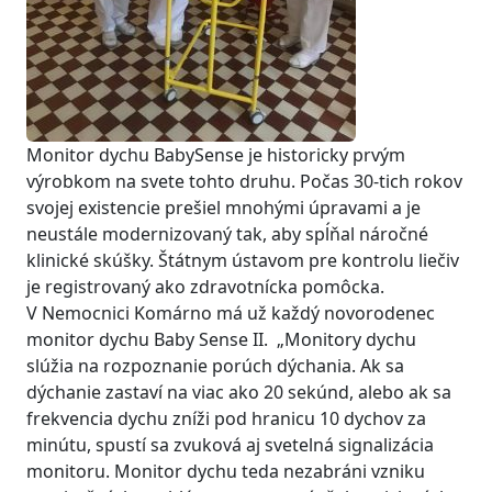
Monitor dychu BabySense je historicky prvým
výrobkom na svete tohto druhu. Počas 30-tich rokov
svojej existencie prešiel mnohými úpravami a je
neustále modernizovaný tak, aby spĺňal náročné
klinické skúšky. Štátnym ústavom pre kontrolu liečiv
je registrovaný ako zdravotnícka pomôcka.
V Nemocnici Komárno má už každý novorodenec
monitor dychu Baby Sense II. „Monitory dychu
slúžia na rozpoznanie porúch dýchania. Ak sa
dýchanie zastaví na viac ako 20 sekúnd, alebo ak sa
frekvencia dychu zníži pod hranicu 10 dychov za
minútu, spustí sa zvuková aj svetelná signalizácia
monitoru. Monitor dychu teda nezabráni vzniku