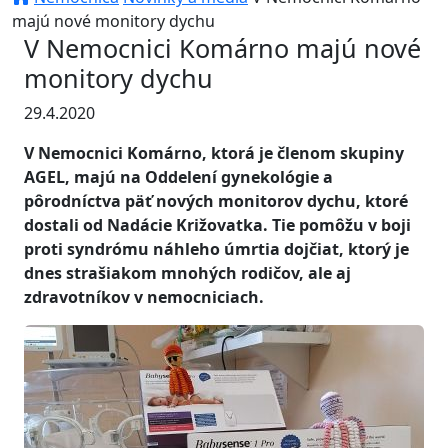
majú nové monitory dychu
V Nemocnici Komárno majú nové
monitory dychu
29.4.2020
V Nemocnici Komárno, ktorá je členom skupiny
AGEL, majú na Oddelení gynekológie a
pôrodníctva päť nových monitorov dychu, ktoré
dostali od Nadácie Križovatka. Tie pomôžu v boji
proti syndrómu náhleho úmrtia dojčiat, ktorý je
dnes strašiakom mnohých rodičov, ale aj
zdravotníkov v nemocniciach.