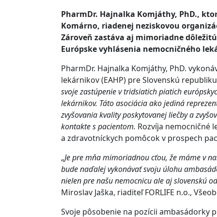
PharmDr. Hajnalka Komjáthy, PhD., kto
Komárno, riadenej neziskovou organiz
Zároveň zastáva aj mimoriadne dôležitú
Európske vyhlásenia nemocničného leká
PharmDr. Hajnalka Komjáthy, PhD. vykoná
lekárnikov (EAHP) pre Slovenskú republiku
svoje zastúpenie v tridsiatich piatich európsk
lekárnikov. Táto asociácia ako jediná repreze
zvyšovania kvality poskytovanej liečby a zvyšo
kontakte s pacientom.
Rozvíja nemocničné l
a zdravotníckych pomôcok v prospech paci
„
Je pre mňa mimoriadnou cťou, že máme v naš
bude naďalej vykonávať svoju úlohu ambasád
nielen pre našu nemocnicu ale aj slovenskú o
Miroslav Jaška, riaditeľ FORLIFE n.o., Vš
Svoje pôsobenie na pozícii ambasádorky pri