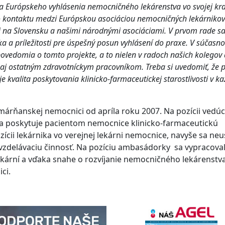
 Európskeho vyhlásenia nemocničného lekárenstva vo svojej kra
 kontaktu medzi Európskou asociáciou nemocničných lekárnikov
 na Slovensku a našimi národnými asociáciami. V prvom rade s
a a príležitosti
pre úspešný posun vyhlásení do praxe
. V súčasno
ovedomia o tomto projekte, a to nielen v radoch našich kolegov 
h aj ostatným zdravotníckym pracovníkom.
Treba si uvedomiť, že 
kvalita poskytovania klinicko-farmaceutickej starostlivosti v ka
árňanskej nemocnici od apríla roku 2007. Na pozícii vedú
 a poskytuje pacientom nemocnice klinicko-farmaceutickú
ícii lekárnika vo verejnej lekárni nemocnice, navyše sa neu
 vzdelávaciu činnosť. Na pozíciu ambasádorky sa vypracova
ární a vďaka snahe o rozvíjanie nemocničného lekárenstva
ci.