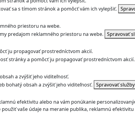
m stránok a pomôcť vám ich vylepšiť.
vať sa s tímom stránok a pomôcť vám ich vylepšiť.
Sprav
amného priestoru na webe.
jmy predajom reklamného priestoru na webe.
Spravovať s
ôcť ju propagovať prostredníctvom akcií.
ľnosť stránky a pomôcť ju propagovať prostredníctvom akcií.
bsah a zvýšiť jeho viditeľnosť.
b bohatý obsah a zvýšiť jeho viditeľnosť.
Spravovať služb
klamnú efektivitu alebo na vám ponúkanie personalizovaný
použiť vaše údaje na meranie publika, reklamnú efektivit