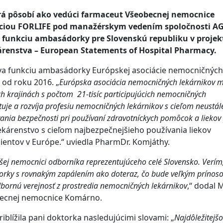
rá pôsobí ako vedúci farmaceut Všeobecnej nemocnice
áciou FORLIFE pod manažérskym vedením spoločnosti AG
 funkciu ambasádorky pre Slovenskú republiku v projek
renstva – European Statements of Hospital Pharmacy.
va funkciu ambasádorky Európskej asociácie nemocničných
 od roku 2016. „
Európska asociácia nemocničných lekárnikov 
ych krajinách s počtom 21-tisíc participujúcich nemocničných
ntuje a rozvíja profesiu nemocničných lekárnikov s cieľom neustá
vania bezpečnosti pri používaní zdravotníckych pomôcok a liekov 
ekárenstvo s cieľom najbezpečnejšieho používania liekov
entov v Európe.“ uviedla PharmDr. Komjáthy.
ej nemocnici odborníka reprezentujúceho celé Slovensko. Verím,
orky s rovnakým zapálením ako doteraz, čo bude veľkým prínos
dbornú verejnosť z prostredia nemocničných lekárnikov
,“ dodal 
eobecnej nemocnice Komárno.
blížila pani doktorka nasledujúcimi slovami: „
Najdôležitejš