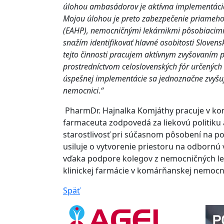
úlohou ambasádorov je aktívna implementácia
Mojou úlohou je preto zabezpečenie priameho
(EAHP), nemocničnými lekárnikmi pôsobiacimi
snažím identifikovať hlavné osobitosti Slovensk
tejto činnosti pracujem aktívnym zvyšovaním p
prostredníctvom celoslovenských fór určenýc
úspešnej implementácie sa jednoznačne zvyšuje 
nemocnici
.
“
PharmDr. Hajnalka Komjáthy pracuje v kom
farmaceuta zodpovedá za liekovú politiku
starostlivosť pri súčasnom pôsobení na poz
usiluje o vytvorenie priestoru na odbornú
vďaka podpore kolegov z nemocničných lek
klinickej farmácie v komárňanskej nemocni
Späť