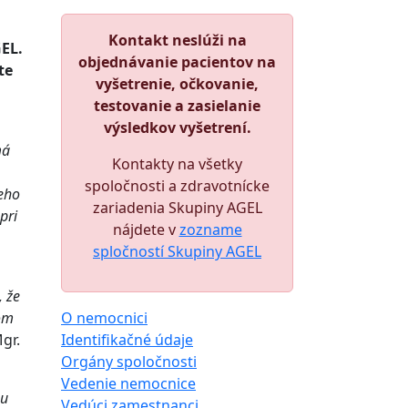
Kontakt neslúži na
EL.
objednávanie pacientov na
te
vyšetrenie, očkovanie,
testovanie a zasielanie
výsledkov vyšetrení.
má
Kontakty na všetky
spoločnosti a zdravotnícke
leho
zariadenia Skupiny AGEL
pri
nájdete v
zozname
spločností Skupiny AGEL
 že
om
O nemocnici
Mgr.
Identifikačné údaje
Orgány spoločnosti
Vedenie nemocnice
ou
Vedúci zamestnanci