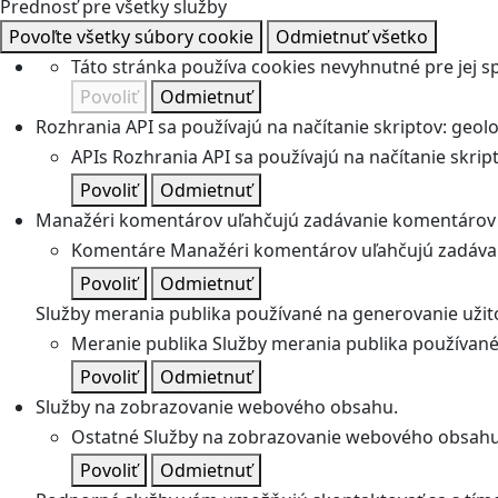
Prednosť pre všetky služby
Povoľte všetky súbory cookie
Odmietnuť všetko
Táto stránka používa cookies nevyhnutné pre jej 
Povoliť
Odmietnuť
Rozhrania API sa používajú na načítanie skriptov: geolok
APIs
Rozhrania API sa používajú na načítanie skripto
Povoliť
Odmietnuť
Manažéri komentárov uľahčujú zadávanie komentárov 
Komentáre
Manažéri komentárov uľahčujú zadávan
Povoliť
Odmietnuť
Služby merania publika používané na generovanie užitoč
Meranie publika
Služby merania publika používané 
Povoliť
Odmietnuť
Služby na zobrazovanie webového obsahu.
Ostatné
Služby na zobrazovanie webového obsahu
Povoliť
Odmietnuť