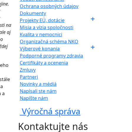
jine.
Ochrana osobných údajov
Dokumenty
a
Projekty EÚ, dotácie
sti na
Misia a vízia spoločnosti
ale aj
Kvalita v nemocnici
po
Organizačná schéma NKO
ždej
Výberové konania
Podporné programy zdravia
Certifikáty a ocenenia
ceho
Zmluvy
Partneri
stále
Novinky a médiá
la
Napísali ste nám
 a
Napíšte nám
Výročná správa
Kontaktujte nás