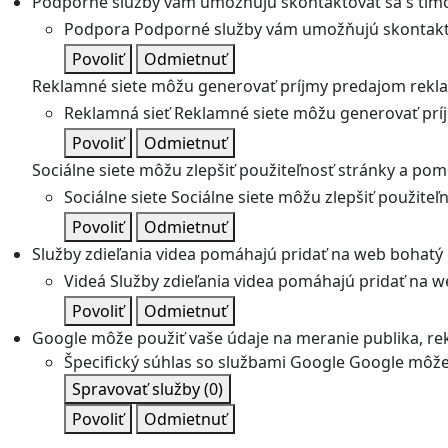
Podporné služby vám umožňujú skontaktovať sa s tímo
Podpora
Podporné služby vám umožňujú skontakto
Povoliť
Odmietnuť
Reklamné siete môžu generovať príjmy predajom rekl
Reklamná sieť
Reklamné siete môžu generovať prí
Povoliť
Odmietnuť
Sociálne siete môžu zlepšiť použiteľnosť stránky a pom
Sociálne siete
Sociálne siete môžu zlepšiť použite
Povoliť
Odmietnuť
Služby zdieľania videa pomáhajú pridať na web bohatý o
Videá
Služby zdieľania videa pomáhajú pridať na we
Povoliť
Odmietnuť
Google môže použiť vaše údaje na meranie publika, re
Špecifický súhlas so službami Google
Google môže 
Spravovať služby
(0)
Povoliť
Odmietnuť