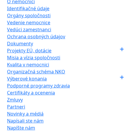
O nemocnici
Identifikačné údaje
Orgány spoločnosti
Vedenie nemocnice
Vedúci zamestnanci
Ochrana osobných údajov
Dokumenty
Projekty EÚ, dotácie
Misia a vízia spoločnosti
Kvalita v nemocnici
Organizačná schéma NKO
Výberové konania
Podporné programy zdravia
Certifikáty a ocenenia
Zmluvy
Partneri
Novinky a médiá
Napísali ste nám
Napíšte nám