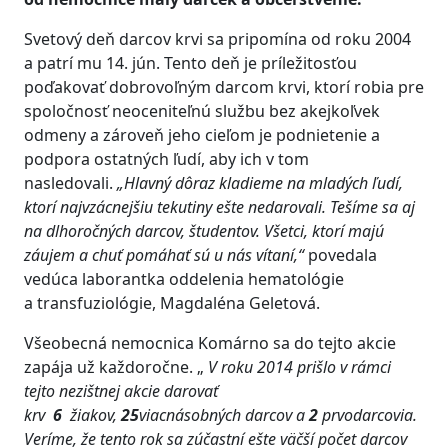
Svetový deň darcov krvi sa pripomína od roku 2004
a patrí mu 14. jún. Tento deň je príležitosťou
poďakovať dobrovoľným darcom krvi, ktorí robia pre
spoločnosť neoceniteľnú službu bez akejkoľvek
odmeny a zároveň jeho cieľom je podnietenie a
podpora ostatných ľudí, aby ich v tom
nasledovali.
„Hlavný dôraz kladieme na mladých ľudí,
ktorí najvzácnejšiu tekutiny ešte nedarovali. Tešíme sa aj
na dlhoročných darcov, študentov. Všetci, ktorí majú
záujem a chuť pomáhať sú u nás vítaní,“
povedala
vedúca laborantka oddelenia hematológie
a transfuziológie, Magdaléna Geletová.
Všeobecná nemocnica Komárno sa do tejto akcie
zapája už každoročne. „
V roku 2014 prišlo v rámci
tejto nezištnej akcie darovať
krv
6
žiakov,
25
viacnásobných darcov a
2
prvodarcovia.
Veríme, že tento rok sa zúčastní ešte väčší počet darcov