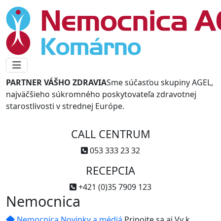
PARTNER VÁŠHO ZDRAVIA
Sme súčasťou skupiny AGEL,
najväčšieho súkromného poskytovateľa zdravotnej
starostlivosti v strednej Európe.
CALL CENTRUM
053 333 23 32
RECEPCIA
+421 (0)35 7909 123
Nemocnica
Nemocnica
Novinky a médiá
Pripojte sa aj Vy k