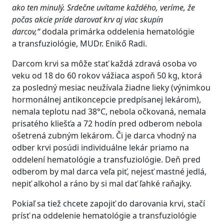
ako ten minulý. Srdečne uvítame každého, veríme, že
počas akcie príde darovať krv aj viac skupín
darcov,“
dodala primárka oddelenia hematológie
a transfuziológie, MUDr. Enikő Radi.
Darcom krvi sa môže stať každá zdravá osoba vo
veku od 18 do 60 rokov vážiaca aspoň 50 kg, ktorá
za posledný mesiac neužívala žiadne lieky (výnimkou
hormonálnej antikoncepcie predpísanej lekárom),
nemala teplotu nad 38°C, nebola očkovaná, nemala
prisatého kliešťa a 72 hodín pred odberom nebola
ošetrená zubným lekárom. Či je darca vhodný na
odber krvi posúdi individuálne lekár priamo na
oddelení hematológie a transfuziológie. Deň pred
odberom by mal darca veľa piť, nejesť mastné jedlá,
nepiť alkohol a ráno by si mal dať ľahké raňajky.
Pokiaľ sa tiež chcete zapojiť do darovania krvi, stačí
prísť na oddelenie hematológie a transfuziológie