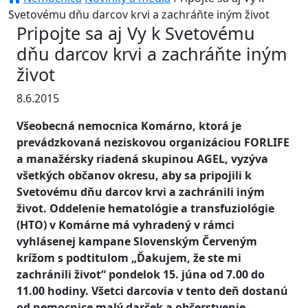
Svetovému dňu darcov krvi a zachráňte iným život
Pripojte sa aj Vy k Svetovému
dňu darcov krvi a zachráňte iným
život
8.6.2015
Všeobecná nemocnica Komárno, ktorá je
prevádzkovaná neziskovou organizáciou FORLIFE
a manažérsky riadená skupinou AGEL, vyzýva
všetkých občanov okresu, aby sa pripojili k
Svetovému dňu darcov krvi a zachránili iným
život. Oddelenie hematológie a transfuziológie
(HTO) v Komárne má vyhradený v rámci
vyhlásenej kampane Slovenským Červeným
krížom s podtitulom „Ďakujem, že ste mi
zachránili život“ pondelok 15. júna od 7.00 do
11.00 hodiny. Všetci darcovia v tento deň dostanú
od nemocnice malý darček a občerstvenie.