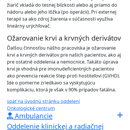
žiarič vkladá do tesnej blízkosti alebo aj priamo do
nádoru alebo jeho lôžka (po operácii). Pri externej
terapii sa ako zdroj žiarenia v súčasnosti využíva
lineárny urýchľovač.
Ožarovanie krvi a krvných derivátov
Ďalšou činnosťou nášho pracoviska je ožarovanie
krvi a krvných derivátov pre našich pacientov, ako aj
pre ostatné oddelenia a nemocnice. Takáto úprava
krvi je vhodná pre imonudeficientných pacientov
ako prevencia reakcie štep proti hostiteľovi (GVHD).
Ide o pomerne zriedkavo sa vyskytujúcu
komplikáciu, ktorá je však v 90% prípadov fatálna.
späť na úvodnú stránku oddelení
Onkologické centrum
Ambulancie
Oddelenie klinickej a radiačnej