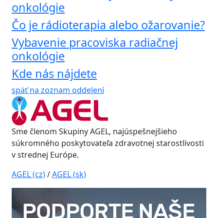
onkológie
Čo je rádioterapia alebo ožarovanie?
Vybavenie pracoviska radiačnej
onkológie
Kde nás nájdete
späť na zoznam oddelení
Sme členom Skupiny AGEL, najúspešnejšieho
súkromného poskytovateľa zdravotnej starostlivosti
v strednej Európe.
AGEL (cz)
/
AGEL (sk)