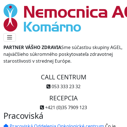
PARTNER VÁŠHO ZDRAVIA
Sme súčasťou skupiny AGEL,
najväčšieho súkromného poskytovateľa zdravotnej
starostlivosti v strednej Európe.
CALL CENTRUM
053 333 23 32
RECEPCIA
+421 (0)35 7909 123
Pracoviská
Pracoviská
Oddelenia
Onkologické centrum
Čo je