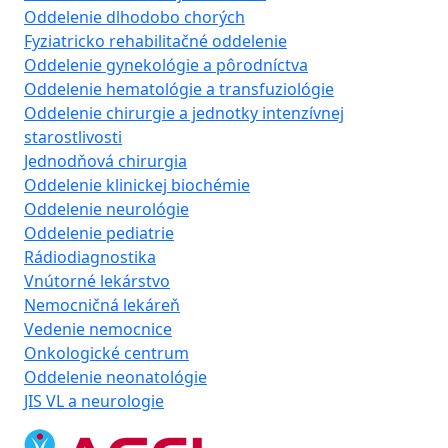
Oddelenie dlhodobo chorých
Fyziatricko rehabilitačné oddelenie
Oddelenie gynekológie a pôrodníctva
Oddelenie hematológie a transfuziológie
Oddelenie chirurgie a jednotky intenzívnej
starostlivosti
Jednodňová chirurgia
Oddelenie klinickej biochémie
Oddelenie neurológie
Oddelenie pediatrie
Rádiodiagnostika
Vnútorné lekárstvo
Nemocničná lekáreň
Vedenie nemocnice
Onkologické centrum
Oddelenie neonatológie
JIS VL a neurologie