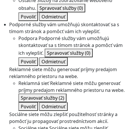
Ostatné
Služby na zobrazovanie webového
obsahu.
Spravovať služby
(0)
Povoliť
Odmietnuť
Podporné služby vám umožňujú skontaktovať sa s
tímom stránok a pomôcť vám ich vylepšiť.
Podpora
Podporné služby vám umožňujú
skontaktovať sa s tímom stránok a pomôcť vám
ich vylepšiť.
Spravovať služby
(0)
Povoliť
Odmietnuť
Reklamné siete môžu generovať príjmy predajom
reklamného priestoru na webe.
Reklamná sieť
Reklamné siete môžu generovať
príjmy predajom reklamného priestoru na webe.
Spravovať služby
(2)
Povoliť
Odmietnuť
Sociálne siete môžu zlepšiť použiteľnosť stránky a
pomôcť ju propagovať prostredníctvom akcií.
Sociálne siete
Sociálne siete môžu zlepšiť