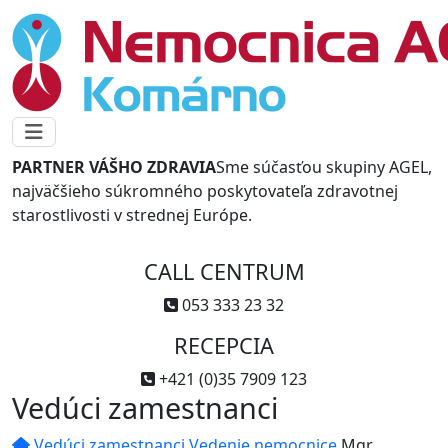
PARTNER VÁŠHO ZDRAVIA
Sme súčasťou skupiny AGEL,
najväčšieho súkromného poskytovateľa zdravotnej
starostlivosti v strednej Európe.
CALL CENTRUM
053 333 23 32
RECEPCIA
+421 (0)35 7909 123
Vedúci zamestnanci
Vedúci zamestnanci
Vedenie nemocnice
Mgr.