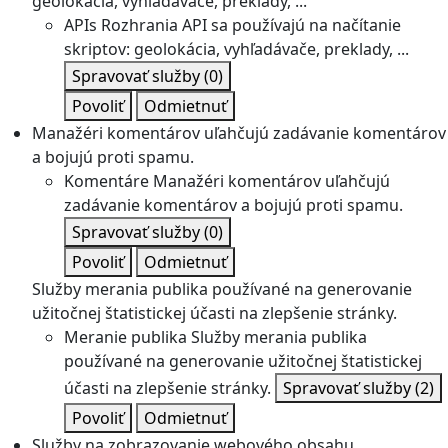
geolokácia, vyhľadávače, preklady, ...
APIs
Rozhrania API sa používajú na načítanie
skriptov: geolokácia, vyhľadávače, preklady, ...
Spravovať služby
(0)
Povoliť
Odmietnuť
Manažéri komentárov uľahčujú zadávanie komentárov
a bojujú proti spamu.
Komentáre
Manažéri komentárov uľahčujú
zadávanie komentárov a bojujú proti spamu.
Spravovať služby
(0)
Povoliť
Odmietnuť
Služby merania publika používané na generovanie
užitočnej štatistickej účasti na zlepšenie stránky.
Meranie publika
Služby merania publika
používané na generovanie užitočnej štatistickej
účasti na zlepšenie stránky.
Spravovať služby
(2)
Povoliť
Odmietnuť
Služby na zobrazovanie webového obsahu.