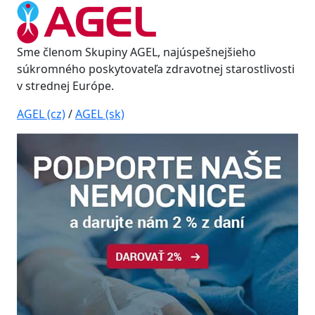
Sme členom Skupiny AGEL, najúspešnejšieho
súkromného poskytovateľa zdravotnej starostlivosti
v strednej Európe.
AGEL (cz)
/
AGEL (sk)