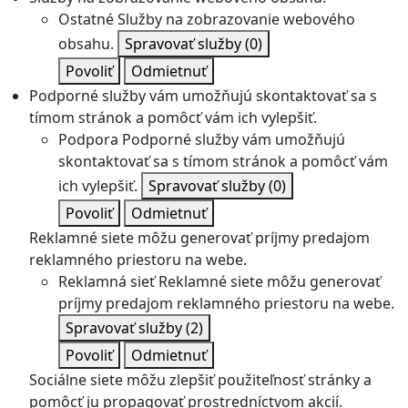
Ostatné
Služby na zobrazovanie webového
obsahu.
Spravovať služby
(0)
Povoliť
Odmietnuť
Podporné služby vám umožňujú skontaktovať sa s
tímom stránok a pomôcť vám ich vylepšiť.
Podpora
Podporné služby vám umožňujú
skontaktovať sa s tímom stránok a pomôcť vám
ich vylepšiť.
Spravovať služby
(0)
Povoliť
Odmietnuť
Reklamné siete môžu generovať príjmy predajom
reklamného priestoru na webe.
Reklamná sieť
Reklamné siete môžu generovať
príjmy predajom reklamného priestoru na webe.
Spravovať služby
(2)
Povoliť
Odmietnuť
Sociálne siete môžu zlepšiť použiteľnosť stránky a
pomôcť ju propagovať prostredníctvom akcií.