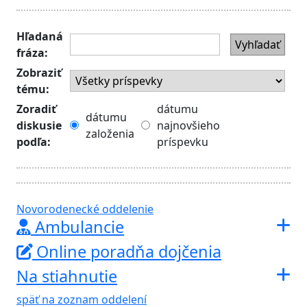
Hľadaná
Vyhľadať
fráza:
Zobraziť
tému:
Zoradiť
dátumu
dátumu
diskusie
najnovšieho
založenia
podľa:
príspevku
Novorodenecké oddelenie
Ambulancie
Online poradňa dojčenia
Na stiahnutie
späť na zoznam oddelení